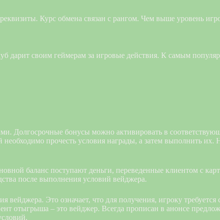
реквизиты. Курс обмена связан с рангом. Чем выше уровень игро
уб дарит своим геймерам за игровые действия. К самым популяр
ми. Долгосрочные бонусы можно активировать в соответствующ
й необходимо прочесть условия награды, а затем выполнить их.
сновной баланс поступают деньги, переведенные клиентом с кар
едства после выполнения условий вейджера.
я вейджера. Это означает, что для получения, игроку требуется
иент отыгрыша – это вейджер. Всегда прописан в анонсе предло
условий.