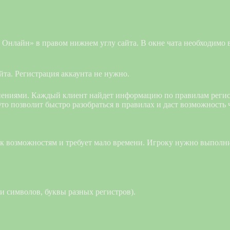
Онлайн» в правом нижнем углу сайта. В окне чата необходимо в
йта. Регистрация аккаунта не нужно.
нениями. Каждый клиент найдет информацию по правилам регист
то позволит быстро разобраться в правилах и даст возможность 
а к возможностям и требует мало времени. Игроку нужно выполн
и символов, буквы разных регистров).