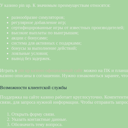
У казино pin up. К значимым преимуществам относятся:
разнообразие симуляторов;
регулярное добавление игр;
сертифицированные игры от известных производителей;
высокие выплаты по выигрышам;
акции с бонусами;
система для активных с подарками;
бонусы за выполнение действий;
лояльные условия;
вывод без задержек.
Играть в
pin up казино официальный сайт
можно на ПК и планшет
казино описаны в соглашении. Нужно ознакомиться заранее, что
Возможности клиентской службы
Поддержка на сайте казино работает круглосуточно. Компетент
связи, для запроса нужной информации. Чтобы отправить запрос
Открыть форму связи.
Указать контактные данные.
Обозначить тему вопроса.