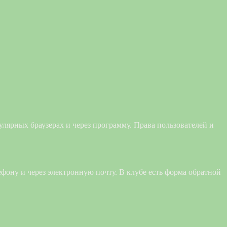
ярных браузерах и через программу. Права пользователей и
ону и через электронную почту. В клубе есть форма обратной