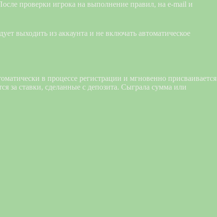
После проверки игрока на выполнение правил, на e-mail и
дует выходить из аккаунта и не включать автоматическое
оматически в процессе регистрации и мгновенно присваивается
я за ставки, сделанные с депозита. Сыграла сумма или