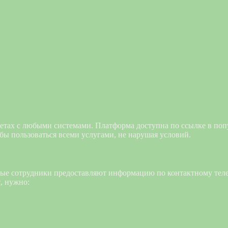
ах с любыми системами. Платформа доступна по ссылке в попул
бы пользоваться всеми услугами, не нарушая условий.
ные сотрудники предоставляют информацию по контактному телеф
, нужно: