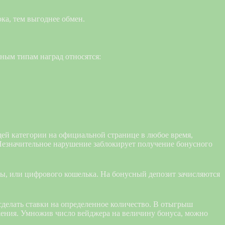
ка, тем выгоднее обмен.
ным типам наград относятся:
ей категории на официальной странице в любое время,
 Незначительное нарушение заблокирует получение бонусного
ты, или цифрового кошелька. На бонусный депозит зачисляются
 сделать ставки на определенное количество. В отыгрыш
жения. Умножив число вейджера на величину бонуса, можно