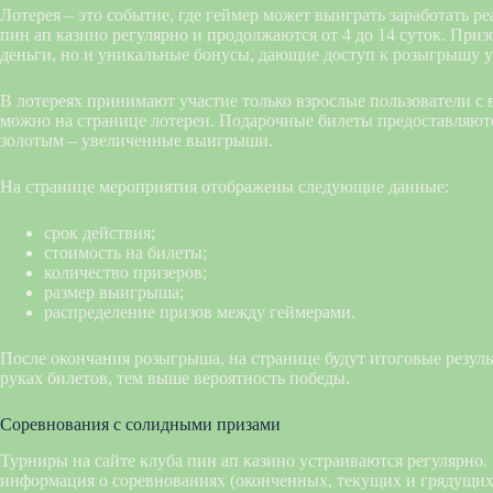
Лотерея – это событие, где геймер может выиграть заработать 
пин ап казино регулярно и продолжаются от 4 до 14 суток. Приз
деньги, но и уникальные бонусы, дающие доступ к розыгрышу 
В лотереях принимают участие только взрослые пользователи с 
можно на странице лотереи. Подарочные билеты предоставляют
золотым – увеличенные выигрыши.
На странице мероприятия отображены следующие данные:
срок действия;
стоимость на билеты;
количество призеров;
размер выигрыша;
распределение призов между геймерами.
После окончания розыгрыша, на странице будут итоговые резул
руках билетов, тем выше вероятность победы.
Соревнования с солидными призами
Турниры на сайте клуба пин ап казино устраиваются регулярно
информация о соревнованиях (оконченных, текущих и грядущих)