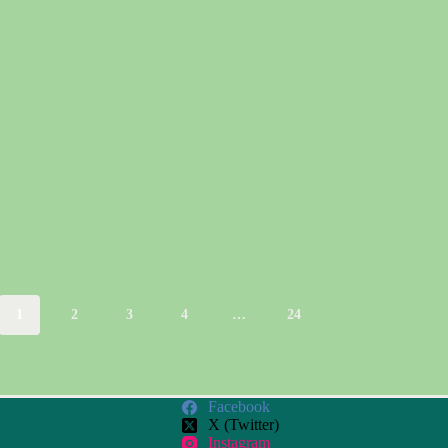
1
2
3
4
…
24
Facebook
X (Twitter)
Instagram