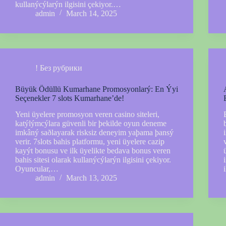
kullanýcýlarýn ilgisini çekiyor.…
admin
March 14, 2025
! Без рубрики
Büyük Ödüllü Kumarhane Promosyonlarý: En Ýyi
Seçenekler 7 slots Kumarhane’de!
Yeni üyelere promosyon veren casino siteleri,
katýlýmcýlara güvenli bir þekilde oyun deneme
imkâný saðlayarak risksiz deneyim yaþama þansý
verir. 7slots bahis platformu, yeni üyelere cazip
kayýt bonusu ve ilk üyelikte bedava bonus veren
bahis sitesi olarak kullanýcýlarýn ilgisini çekiyor.
Oyuncular,…
admin
March 13, 2025