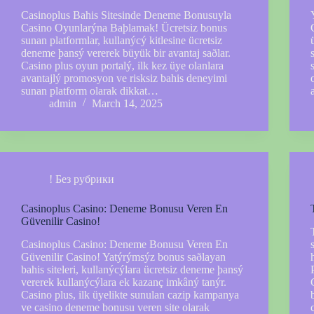
Casinoplus Bahis Sitesinde Deneme Bonusuyla
Casino Oyunlarýna Baþlamak! Ücretsiz bonus
sunan platformlar, kullanýcý kitlesine ücretsiz
deneme þansý vererek büyük bir avantaj saðlar.
Casino plus oyun portalý, ilk kez üye olanlara
avantajlý promosyon ve risksiz bahis deneyimi
sunan platform olarak dikkat…
admin
March 14, 2025
! Без рубрики
Casinoplus Casino: Deneme Bonusu Veren En
Güvenilir Casino!
Casinoplus Casino: Deneme Bonusu Veren En
Güvenilir Casino! Yatýrýmsýz bonus saðlayan
bahis siteleri, kullanýcýlara ücretsiz deneme þansý
vererek kullanýcýlara ek kazanç imkâný tanýr.
Casino plus, ilk üyelikte sunulan cazip kampanya
ve casino deneme bonusu veren site olarak