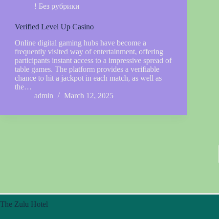
! Без рубрики
Verified Level Up Casino
Online digital gaming hubs have become a
frequently visited way of entertainment, offering
participants instant access to a impressive spread of
table games. The platform provides a verifiable
chance to hit a jackpot in each match, as well as
the…
admin
March 12, 2025
The Zulu Hotel