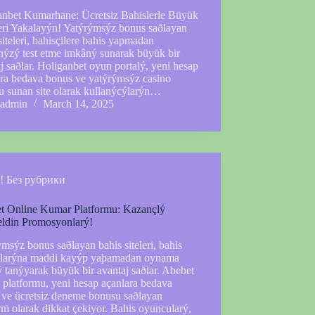
anbet Kumarhane: Ücretsiz Bahislerle Büyük
eri Yakalayýn! Yatýrýmsýz bonus saðlayan
siteleri, bahisçilere bahis yapmadan
nýzý test etme imkâný sunarak büyük bir
j saðlar. Holiganbet oyun portalý, yeni hesap
ara bedava bonus ve yatýrýmsýz casino
u sunan site olarak kullanýcýlarýn…
admin
March 14, 2025
! Без рубрики
t Online Kumar Platformu: Kazançlý
ldin Promosyonlarý!
msýz bonus saðlayan bahis siteleri, bahis
nlarýna maddi kayýp yaþamadan oynama
ý tanýyarak büyük bir avantaj saðlar. Abebet
 platformu, yeni hesap açanlara bedava
 ve ücretsiz deneme bonusu saðlayan
rm olarak dikkat çekiyor. Bahis oyuncularý,