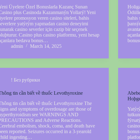
Yeni Üyelere Özel Bonuslarla Kazanç Sunan
Holig
Casino plus Casinoda Kazanmanýn Yollarý! Yeni
Ödüll
üyelere promosyon veren casino siteleri, bahis
bahis 
severlere yatýrým yapmadan casino deneyimi
þansý
sunarak casino severler için cazip bir seçenek
avanta
oluþturur. Casino plus casino platformu, yeni hesap
açanl
açanlara bedava bonus…
bonus
admin
March 14, 2025
! Без рубрики
Thông tin cần biết về thuốc Levothyroxine
Abebe
Hoþge
Thông tin cần biết về thuốc Levothyroxine The
signs and symptoms of overdosage are those of
Yatýrý
hyperthyroidism see WARNINGS AND
tutku
PRECAUTIONS and Adverse Reactions.
fýrsat
Cerebral embolism, shock, coma, and death have
casino
been reported. Seizures occurred in a 3-yearold
bonus
child ingesting…
platfo