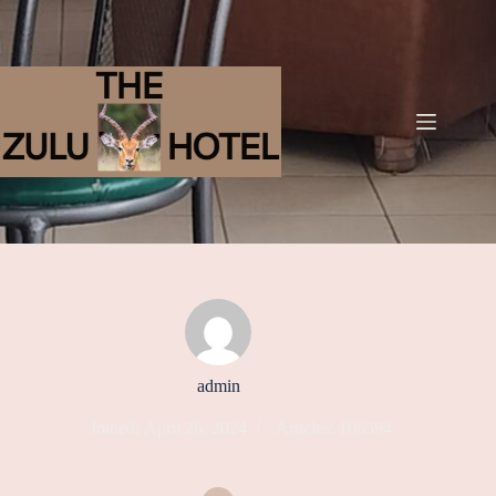
admin
Joined: April 26, 2024
Articles: 106394