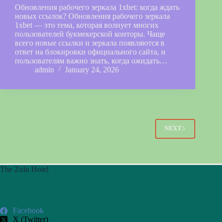
Обновления рабочего зеркала 1xbet: когда ждать
новых ссылок? Обновления рабочего зеркала
1xbet — это тема, которая волнует многих
пользователей букмекерской конторы. Чаще
всего новые ссылки и зеркала появляются в
ответ на блокировки официального сайта, и
пользователям важно знать, когда ожидать…
admin
January 24, 2026
NEXT
The Zulu Hotel
Facebook
X (Twitter)