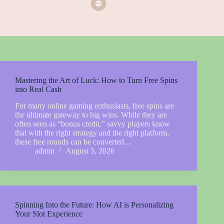
Mastering the Art of Luck: How to Turn Free Spins
into Real Cash
For many online gaming enthusiasts, free spins are
the ultimate gateway to big wins. While they are
often seen as “bonus credit,” savvy players know
that with the right strategy and the right platform,
these free rounds can be converted…
admin
August 5, 2026
Spinning Into the Future: How AI is Personalizing
Your Slot Experience