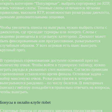
открыть категорию “Популярные”, выбрать сортировку по RTP,
взять топовые слоты. Топовые слоты отличаются лёгкими
правилами, высоким RTP, возможностью розыгрыша джекпота,
разными дополнительными опциями.
Чтобы увеличить шансы на выигрыш, нужно выбрать слоты с
джекпотом, где проходят турниры или лотереи. Слоты с
акциями размещены в отдельную категорию. Джекпот может
быть фиксированным или прогрессивным, разыгрывается
случайным образом. У всех игроков есть шанс выиграть
крупный приз.
В турнирных соревнованиях доступен основной приз по
количеству очков. Чтобы войти в турнирную таблицу, нужно
играть раунды в указанных слот-машинах. Согласно правилам
соревнования установлено время финала. Основная задача –
набор максимума очков. Розыгрыш призов в лотереях
выигрываются рандомно – по числу билетов. В викторинах
(квизах) гэмблеру понадобится правильно отвечать на вопросы,
чтобы выиграть.
Бонусы в онлайн-клубе riobet
Стартовые бонусы от игорного заведения предоставляются