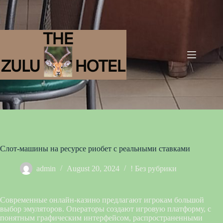
Слот-машины на ресурсе риобет с реальными ставками
admin
August 20, 2024
! Без рубрики
Современные онлайн-казино предлагают игрокам большой
выбор эмуляторов. Операторы создают игровую платформу, с
понятным графическим интерфейсом, распространенными