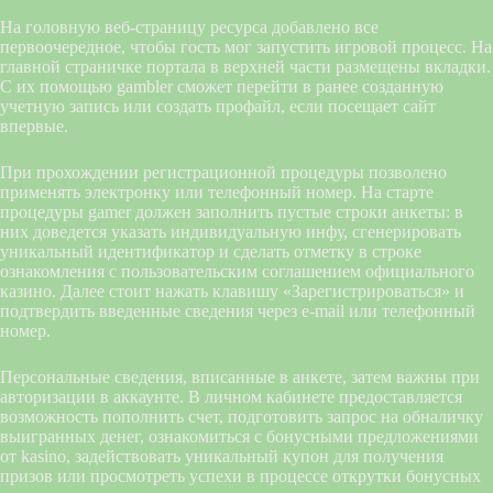
На головную веб-страницу ресурса добавлено все
первоочередное, чтобы гость мог запустить игровой процесс. На
главной страничке портала в верхней части размещены вкладки.
С их помощью gambler сможет перейти в ранее созданную
учетную запись или создать профайл, если посещает сайт
впервые.
При прохождении регистрационной процедуры позволено
применять электронку или телефонный номер. На старте
процедуры gamer должен заполнить пустые строки анкеты: в
них доведется указать индивидуальную инфу, сгенерировать
уникальный идентификатор и сделать отметку в строке
ознакомления с пользовательским соглашением официального
казино. Далее стоит нажать клавишу «Зарегистрироваться» и
подтвердить введенные сведения через e-mail или телефонный
номер.
Персональные сведения, вписанные в анкете, затем важны при
авторизации в аккаунте. В личном кабинете предоставляется
возможность пополнить счет, подготовить запрос на обналичку
выигранных денег, ознакомиться с бонусными предложениями
от kasino, задействовать уникальный купон для получения
призов или просмотреть успехи в процессе открутки бонусных