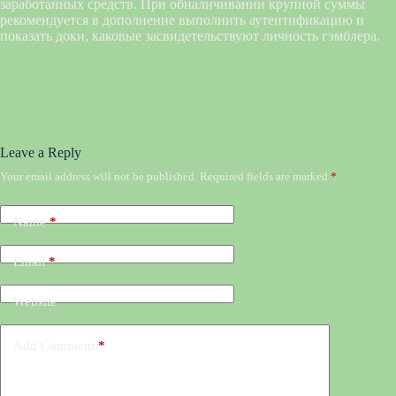
заработанных средств. При обналичивании крупной суммы
рекомендуется в дополнение выполнить аутентификацию и
показать доки, каковые засвидетельствуют личность гэмблера.
Leave a Reply
Your email address will not be published.
Required fields are marked
*
Name
*
Email
*
Website
Add Comment
*