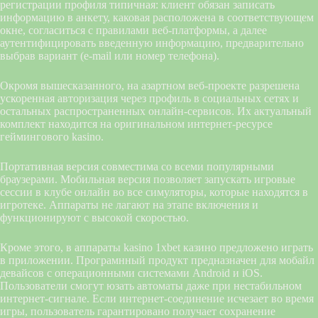
регистрации профиля типичная: клиент обязан записать
информацию в анкету, каковая расположена в соответствующем
окне, согласиться с правилами веб-платформы, а далее
аутентифицировать введенную информацию, предварительно
выбрав вариант (e-mail или номер телефона).
Окромя вышесказанного, на азартном веб-проекте разрешена
ускоренная авторизация через профиль в социальных сетях и
остальных распространенных онлайн-сервисов. Их актуальный
комплект находится на оригинальном интернет-ресурсе
геймингового kasino.
Портативная версия совместима со всеми популярными
браузерами. Мобильная версия позволяет запускать игровые
сессии в клубе онлайн во все симуляторы, которые находятся в
игротеке. Аппараты не лагают на этапе включения и
функционируют с высокой скоростью.
Кроме этого, в аппараты kasino 1xbet казино предложено играть
в приложении. Програмнный продукт предназначен для мобайл
девайсов с операционными системами Android и iOS.
Пользователи смогут юзать автоматы даже при нестабильном
интернет-сигнале. Если интернет-соединение исчезает во время
игры, пользователь гарантировано получает сохранение