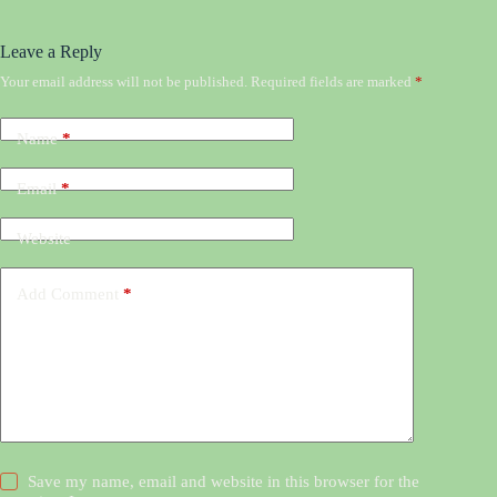
Leave a Reply
Your email address will not be published.
Required fields are marked
*
Name
*
Email
*
Website
Add Comment
*
Save my name, email and website in this browser for the