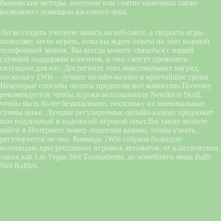
банковские методы, внесение или снятие наличных также
возможно с помощью кассового чека.
Легко создать учетную запись на веб-сайте, а скорость игры
позволяет легко играть, пока вы ждете ответа на этот важный
телефонный звонок. Вы всегда можете связаться с нашей
службой поддержки клиентов, и они смогут прояснить
ситуацию для вас. Достигните этих максимальных наград,
поскольку 1Win – лучшее онлайн-казино в кратчайшие сроки.
Некоторые способы оплаты предполагают комиссию.Поэтому
рекомендуется, чтобы игроки использовали Neteller и Skrill,
чтобы быть более безопасными, поскольку их минимальные
суммы ниже. Лучшие регулируемые онлайн-казино предложат
вам подлинный и надежный игровой опыт.Вы также можете
найти в Интернете номер лицензии казино, чтобы узнать,
регулируется ли оно. Команда 1Win собрала большую
коллекцию прогрессивных игровых автоматов, от классических,
таких как Las Vegas Slot Tournaments, до новейшего мира Bally
Slot Raffles.