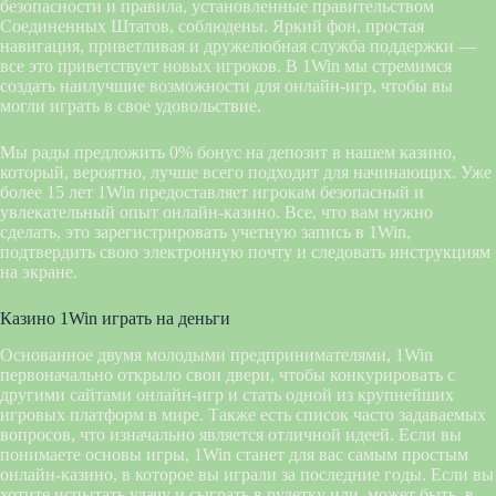
безопасности и правила, установленные правительством
Соединенных Штатов, соблюдены. Яркий фон, простая
навигация, приветливая и дружелюбная служба поддержки —
все это приветствует новых игроков. В 1Win мы стремимся
создать наилучшие возможности для онлайн-игр, чтобы вы
могли играть в свое удовольствие.
Мы рады предложить 0% бонус на депозит в нашем казино,
который, вероятно, лучше всего подходит для начинающих. Уже
более 15 лет 1Win предоставляет игрокам безопасный и
увлекательный опыт онлайн-казино. Все, что вам нужно
сделать, это зарегистрировать учетную запись в 1Win,
подтвердить свою электронную почту и следовать инструкциям
на экране.
Казино 1Win играть на деньги
Основанное двумя молодыми предпринимателями, 1Win
первоначально открыло свои двери, чтобы конкурировать с
другими сайтами онлайн-игр и стать одной из крупнейших
игровых платформ в мире. Также есть список часто задаваемых
вопросов, что изначально является отличной идеей. Если вы
понимаете основы игры, 1Win станет для вас самым простым
онлайн-казино, в которое вы играли за последние годы. Если вы
хотите испытать удачу и сыграть в рулетку или, может быть, в