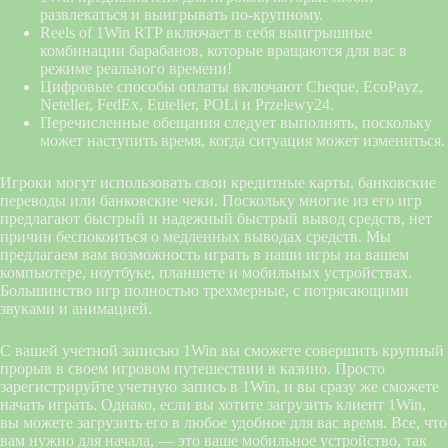
развлекаться и выигрывать по-крупному.
Reels of 1Win RTP включает в себя выигрышные
комбинации барабанов, которые вращаются для вас в
режиме реального времени!
Цифровые способы оплаты включают Cheque, EcoPayz,
Neteller, FedEx, Euteller, POLi и Przelewy24.
Перечисленные обещания следует выполнять, поскольку
может наступить время, когда ситуация может измениться.
Игроки могут использовать свои кредитные карты, банковские
переводы или банковские чеки. Поскольку многие из его игр
предлагают быстрый и надежный быстрый вывод средств, нет
причин беспокоиться о медленных выводах средств. Мы
предлагаем вам возможность играть в наши игры на вашем
компьютере, ноутбуке, планшете и мобильных устройствах.
Большинство игр полностью трехмерные, с потрясающими
звуками и анимацией.
С вашей учетной записью 1Win вы сможете совершить крупный
прорыв в своем игровом путешествии в казино. Просто
зарегистрируйте учетную запись в 1Win, и вы сразу же сможете
начать играть. Однако, если вы хотите загрузить клиент 1Win,
вы можете загрузить его в любое удобное для вас время. Все, что
вам нужно для начала, — это ваше мобильное устройство, так