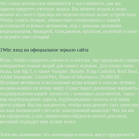
что самое интересное начинается с того момента, как вы
зарегистрируете учетную запись. Вы можете играть в игры
казино из своего браузера на перечисленных выше устройствах.
Чтобы узнать больше, обязательно ознакомьтесь с нашей
коллекцией игровых автоматов, игр с живыми дилерами,
видеопокером, баккарой, блэкджеком, крэпсом, рулеткой и кено
и играйте уже сегодня!
1Win: вход на официальное зеркало сайта
Итак, чтобы сохранить свежесть и веселье, мы придумали серию
совершенно новых акций для наших игроков. Доступны такие
игры, как big 5, а также Vampire, Baratie, King Cashalot, Reel Steal,
Aloha Stampede, Grand Prix, Maze of Mayhem и 20,000 BC.
Игровые автоматы и настольные игры входят в список лучших
онлайн-казино по всему миру. Существуют различные варианты
подтверждения вашей личности с помощью документов, таких
как подтверждение адреса, подтверждение оплаты или ваша
фотография. Вы бы предпочли, чтобы ваш депозит был зачислен
на ваш банковский счет или электронный кошелек? Что бы вы
ни предпочли, у нас обязательно найдется способ депозита,
который подходит вам лучше всего.
Хотя мы понимаем, что некоторые клиенты могут предпочесть