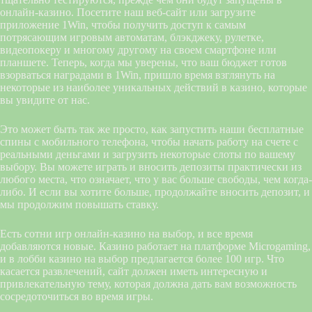
онлайн-казино. Посетите наш веб-сайт или загрузите
приложение 1Win, чтобы получить доступ к самым
потрясающим игровым автоматам, блэкджеку, рулетке,
видеопокеру и многому другому на своем смартфоне или
планшете. Теперь, когда мы уверены, что ваш бюджет готов
взорваться наградами в 1Win, пришло время взглянуть на
некоторые из наиболее уникальных действий в казино, которые
вы увидите от нас.
Это может быть так же просто, как запустить наши бесплатные
спины с мобильного телефона, чтобы начать работу на счете с
реальными деньгами и загрузить некоторые слоты по вашему
выбору. Вы можете играть и вносить депозиты практически из
любого места, что означает, что у вас больше свободы, чем когда-
либо. И если вы хотите больше, продолжайте вносить депозит, и
мы продолжим повышать ставку.
Есть сотни игр онлайн-казино на выбор, и все время
добавляются новые. Казино работает на платформе Microgaming,
и в лобби казино на выбор предлагается более 100 игр. Что
касается развлечений, сайт должен иметь интересную и
привлекательную тему, которая должна дать вам возможность
сосредоточиться во время игры.