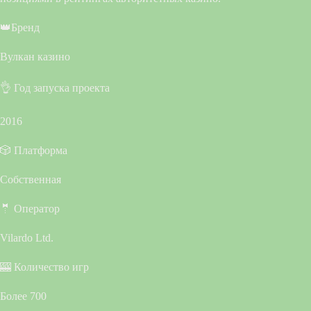
👑Бренд
Вулкан казино
👌 Год запуска проекта
2016
🎲 Платформа
Собственная
🤵 Оператор
Vilardo Ltd.
🎰 Количество игр
Более 700