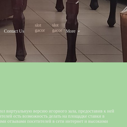
slot
slot
gacor
gacor
Contact Us
More
стил виртуальную версию игорного зала, предоставив к ней
елей есть возможность делать на площадке ставки в
ыми отзывами посетителей в сети интернет и высокими