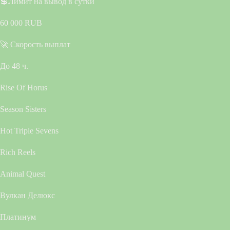
💲Лимит на вывод в сутки
60 000 RUB
🚀 Скорость выплат
До 48 ч.
Rise Of Horus
Season Sisters
Hot Triple Sevens
Rich Reels
Animal Quest
Вулкан Делюкс
Платинум