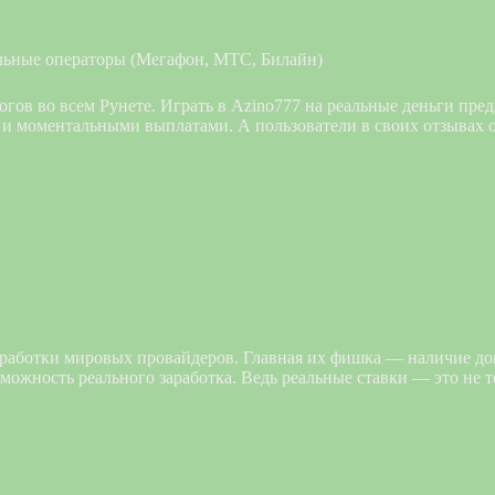
бильные операторы (Мегафон, МТС, Билайн)
гов во всем Рунете. Играть в Azino777 на реальные деньги пред
 и моментальными выплатами. А пользователи в своих отзывах 
азработки мировых провайдеров. Главная их фишка — наличие д
можность реального заработка. Ведь реальные ставки — это не 