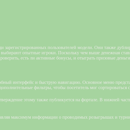
и зарегистрированных пользователей модели. Они также дублиру
о выбирают опытные игроки. Поскольку чем выше денежная ста
оверить, есть ли активные бонусы, и отыграть призовые деньги
обный интерфейс и быструю навигацию. Основное меню представ
дополнительные фильтры, чтобы посетитель мог сортироваться 
дтверждение этому также публикуется на фортале. В нижней час
тавляя максимум информации о проводимых розыгрышах и турнир