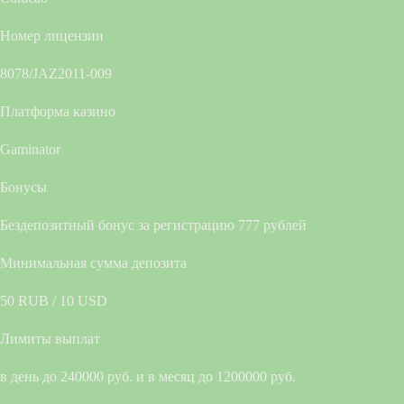
Номер лицензии
8078/JAZ2011-009
Платформа казино
Gaminator
Бонусы
Бездепозитный бонус за регистрацию 777 рублей
Минимальная сумма депозита
50 RUB / 10 USD
Лимиты выплат
в день до 240000 руб. и в месяц до 1200000 руб.