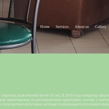
Home
Services
About us
Gallery
 азартных развлечений более 10 лет. В 2016 году оператор запу
н ориентирован на русскоязычную аудиторию, потому у посетит
их безупречная репутация, которая подтверждается положительн