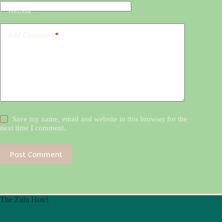
Website
Add Comment
*
Save my name, email and website in this browser for the
next time I comment.
Post Comment
The Zulu Hotel