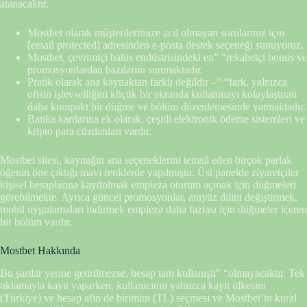
atanacaktır.
Mostbet olarak müşterilerimize acil olmayan sorularınız için
[email protected] adresinden e-posta destek seçeneği sunuyoruz.
Mostbet, çevrimiçi bahis endüstrisindeki en” “rekabetçi bonus ve
promosyonlardan bazılarını sunmaktadır.
Pratik olarak ana kaynaktan farklı değildir –” “fark, yalnızca
ofisin işlevselliğini küçük bir ekranda kullanmayı kolaylaştıran
daha kompakt bir düğme ve bölüm düzenlemesinde yatmaktadır.
Banka kartlarına ek olarak, çeşitli elektronik ödeme sistemleri ve
kripto para cüzdanları vardır.
Mostbet sitesi, kaynağın ana seçeneklerini temsil eden birçok parlak
öğenin öne çıktığı mavi renklerde yapılmıştır. Üst panelde ziyaretçiler
kişisel hesaplarına kaydolmak empieza oturum açmak için düğmeleri
görebilmekte. Ayrıca güncel promosyonlar, arayüz dilini değiştirmek,
mobil uygulamaları indirmek empieza daha fazlası için düğmeler içeren
bir bölüm vardır.
Mostbet Hakkında
Bu şartlar yerine getirilmezse, hesap tam kullanışlı” “olmayacaktır. Tek
tıklamayla kayıt yaparken, kullanıcının yalnızca kayıt ülkesini
(Türkiye) ve hesap afin de birimini (TL) seçmesi ve Mostbet’in kural