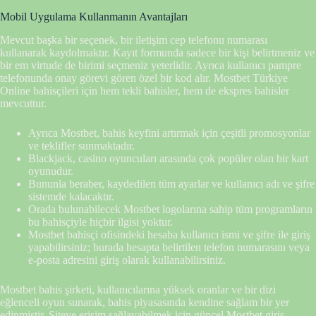
Mobil Uygulama Kullanmanın Avantajları
Mevcut başka bir seçenek, bir iletişim cep telefonu numarası
kullanarak kaydolmaktır. Kayıt formunda sadece bir kişi belirtmeniz ve
bir em virtude de birimi seçmeniz yeterlidir. Ayrıca kullanıcı pampre
telefonunda onay görevi gören özel bir kod alır. Mostbet Türkiye
Online bahisçileri için hem tekli bahisler, hem de ekspres bahisler
mevcuttur.
Ayrıca Mostbet, bahis keyfini artırmak için çeşitli promosyonlar
ve teklifler sunmaktadır.
Blackjack, casino oyuncuları arasında çok popüler olan bir kart
oyunudur.
Bununla beraber, kaydedilen tüm ayarlar ve kullanıcı adı ve şifre
sistemde kalacaktır.
Orada bulunabilecek Mostbet logolarına sahip tüm programların
bu bahisçiyle hiçbir ilgisi yoktur.
Mostbet bahisçi ofisindeki hesaba kullanıcı ismi ve şifre ile giriş
yapabilirsiniz; burada hesapta belirtilen telefon numarasını veya
e-posta adresini giriş olarak kullanabilirsiniz.
Mostbet bahis şirketi, kullanıcılarına yüksek oranlar ve bir dizi
eğlenceli oyun sunarak, bahis piyasasında kendine sağlam bir yer
edinmiştir. Siteye erişim sağlayabilmek için güncel Mostbet giriş