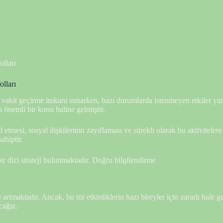
lları
lları
i vakit geçirme imkanı sunarken, bazı durumlarda istenmeyen etkiler yarata
 önemli bir konu haline gelmiştir.
mesi, sosyal ilişkilerinin zayıflaması ve sürekli olarak bu aktivitelere yö
ahiptir.
r dizi strateji bulunmaktadır. Doğru bilgilendirme
artmaktadır. Ancak, bu tür etkinliklerin bazı bireyler için zararlı hale g
cağız.