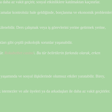
a daha az vakit geçirir, sosyal etkinliklere katılmaktan kaçınırlar.
Harcamalar kontrolsüz hale geldiğinde, borçlanma ve ekonomik problemler
lenebilir. Ders çalışmak veya iş görevlerini yerine getirmek yerine,
arı gibi çeşitli psikolojik sorunlar yaşanabilir.
ür.
Rokubetbet casino
\. Bu tür belirtilerin farkında olarak, erken
k yaşamında ve sosyal ilişkilerinde olumsuz etkiler yaratabilir. Birey,
stemezler ve aile üyeleri ya da arkadaşları ile daha az vakit geçirirler.