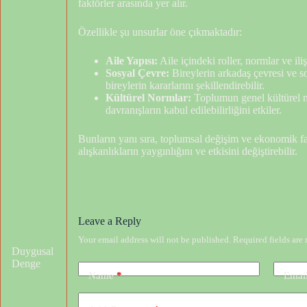
faktörler arasında yer alır.
Özellikle şu unsurlar öne çıkmaktadır:
Aile Yapısı:
Aile içindeki roller, normlar ve iliş
Sosyal Çevre:
Bireylerin arkadaş çevresi ve sos
bireylerin kararlarını şekillendirebilir.
Kültürel Normlar:
Toplumun genel kültürel nor
davranışların kabul edilebilirliğini etkiler.
Bunların yanı sıra, toplumsal değişim ve ekonomik fa
alışkanlıkların yaygınlığını ve etkisini değiştirebilir.
Leave a Reply
Your email address will not be published.
Required fields ar
Duygusal
Denge
Name
*
Emai