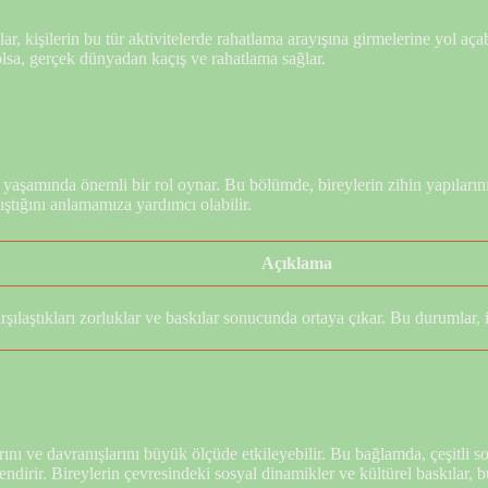
ar, kişilerin bu tür aktivitelerde rahatlama arayışına girmelerine yol açab
 olsa, gerçek dünyadan kaçış ve rahatlama sağlar.
k yaşamında önemli bir rol oynar. Bu bölümde, bireylerin zihin yapılarını
lıştığını anlamamıza yardımcı olabilir.
Açıklama
şılaştıkları zorluklar ve baskılar sonucunda ortaya çıkar. Bu durumlar, in
rını ve davranışlarını büyük ölçüde etkileyebilir. Bu bağlamda, çeşitli so
llendirir. Bireylerin çevresindeki sosyal dinamikler ve kültürel baskılar, 