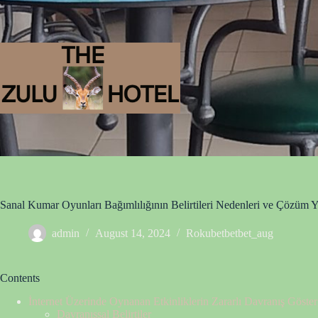
Sanal Kumar Oyunları Bağımlılığının Belirtileri Nedenleri ve Çözüm Yo
admin
August 14, 2024
Rokubetbetbet_aug
Contents
İnternet Üzerinde Oynanan Etkinliklerin Zararlı Davranış Göster
Davranışsal Belirtiler