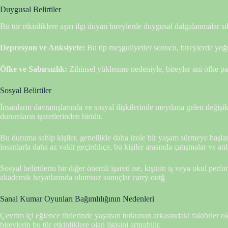
Duygusal Belirtiler
Bu tür etkinliklere aşırı ilgi duyan bireylerde duygusal dalgalanmalar s
Depresyon ve Anksiyete:
Bu tip meşguliyetler sonucu, bireylerde yoğun
Öfke ve Sabırsızlık:
Zihinsel yüklenme nedeniyle, bireyler ani öfke pat
Sosyal Belirtiler
İnsanların davranışlarında ve sosyal ilişkilerinde meydana gelen değişikl
durumların işaretlerinden biridir.
Bu duruma sahip kişiler, genellikle daha izole bir yaşam sürmeye başlarla
insanlarla daha az vakit geçirdikçe, bu kişiler arasında çatışmalar ve anl
Sosyal belirtilerin bir diğer önemli işareti ise, kişinin iş veya okul pe
akademik hayatlarında olumsuz sonuçlar carry outğ
Sanal Kumar Oyunları Bağımlılığının Nedenleri
Çevrim içi eğlence türlerinde yaşanan tutkunun arkasındaki faktörler ol
bireylerin bu tür etkinliklere olan ilgisini artırabilir.