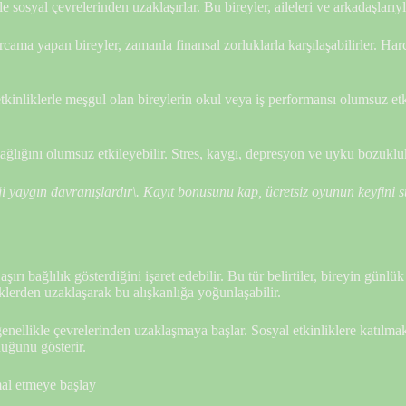
le sosyal çevrelerinden uzaklaşırlar. Bu bireyler, aileleri ve arkadaşlarıyl
arcama yapan bireyler, zamanla finansal zorluklarla karşılaşabilirler. 
kinliklerle meşgul olan bireylerin okul veya iş performansı olumsuz etki
sağlığını olumsuz etkileyebilir. Stres, kaygı, depresyon ve uyku bozuklukl
ediği yaygın davranışlardır\. Kayıt bonusunu kap, ücretsiz oyunun keyfini s
şırı bağlılık gösterdiğini işaret edebilir. Bu tür belirtiler, bireyin günlü
klerden uzaklaşarak bu alışkanlığa yoğunlaşabilir.
enellikle çevrelerinden uzaklaşmaya başlar. Sosyal etkinliklere katılmak i
uğunu gösterir.
hmal etmeye başlay