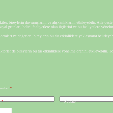
kiler, bireylerin davranışlarını ve alışkanlıklarını etkileyebilir. Aile des
yal grupları, belirli faaliyetlere olan ilgilerini ve bu faaliyetlere yönelm
mları ve değerleri, bireylerin bu tür etkinliklere yaklaşımını belirleyebi
ktörler de bireylerin bu tür etkinliklere yönelme oranını etkileyebilir
e marked
*
l
*
Website