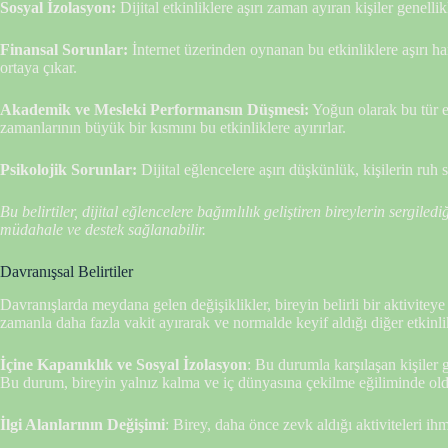
Sosyal İzolasyon:
Dijital etkinliklere aşırı zaman ayıran kişiler genellik
Finansal Sorunlar:
İnternet üzerinden oynanan bu etkinliklere aşırı h
ortaya çıkar.
Akademik ve Mesleki Performansın Düşmesi:
Yoğun olarak bu tür et
zamanlarının büyük bir kısmını bu etkinliklere ayırırlar.
Psikolojik Sorunlar:
Dijital eğlencelere aşırı düşkünlük, kişilerin ruh 
Bu belirtiler, dijital eğlencelere bağımlılık geliştiren bireylerin sergil
müdahale ve destek sağlanabilir.
Davranışsal Belirtiler
Davranışlarda meydana gelen değişiklikler, bireyin belirli bir aktiviteye a
zamanla daha fazla vakit ayırarak ve normalde keyif aldığı diğer etkinli
İçine Kapanıklık ve Sosyal İzolasyon
: Bu durumla karşılaşan kişiler g
Bu durum, bireyin yalnız kalma ve iç dünyasına çekilme eğiliminde old
İlgi Alanlarının Değişimi
: Birey, daha önce zevk aldığı aktiviteleri i