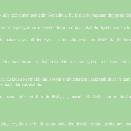
ıklıkla gözlemlenmektedir. Genellikle, bu kişilerde yaşanan duygusal değ
 bir depresyon ve anksiyete durumu ortaya çıkabilir. İçsel huzursuzluk v
lamaları yaşayabilirler. Ayrıca, sabırsızlık ve tahammülsüzlük gibi duru
ikler, bazı durumların habercisi olabilir. Çevresiyle olan iletişimde boz
r. Eskiden keyif aldıkları sosyal aktivitelerden uzaklaşabilirler ve zama
aşmazlıklar yaşanabilir.
rformansında gözle görülür bir düşüş yaşamasıdır. Bu kişiler, sorumlulukl
dukça çeşitlidir ve bu durumun nedenleri derinlemesine incelenmeyi gerek