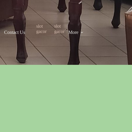
slot
slot
gacor
gacor
Contact Us
More