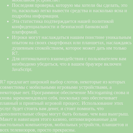
Последняя проверка, которую мы хотели бы сделать, это
то, насколько легко вывести средства и насколько ясна и
подробна информация.
Эта статистика подтверждается нашей политикой
конфиденциальности и безопасной банковской
платформой.
Игроки могут наслаждаться нашим поистине уникальным
опытом на своих смартфонах или планшетах, наслаждаясь
душевным спокойствием, которое может дать им только
R7.
Для оптимального взаимодействия с пользователем вам
необходимо убедиться, что в вашем браузере включен
JavaScript.
R7 предлагает широкий выбор слотов, некоторые из которых
совместимы с мобильными игровыми устройствами, а
некоторые нет. Программное обеспечение Microgaming снова и
снова зарекомендовало себя, поскольку оно обеспечивает
плавный и приятный игровой процесс. Использование этих
услуг будет стоить вам денег, и стоит помнить, что
дополнительные сборы могут быть больше, чем ваш выигрыш.
Макет и навигация этого казино, оптимизированные для
настольных компьютеров, мобильных устройств, планшетов и
всех телевизоров, просто прекрасны.