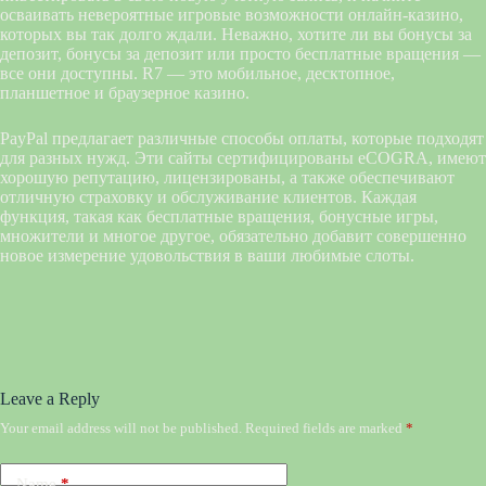
осваивать невероятные игровые возможности онлайн-казино,
которых вы так долго ждали. Неважно, хотите ли вы бонусы за
депозит, бонусы за депозит или просто бесплатные вращения —
все они доступны. R7 — это мобильное, десктопное,
планшетное и браузерное казино.
PayPal предлагает различные способы оплаты, которые подходят
для разных нужд. Эти сайты сертифицированы eCOGRA, имеют
хорошую репутацию, лицензированы, а также обеспечивают
отличную страховку и обслуживание клиентов. Каждая
функция, такая как бесплатные вращения, бонусные игры,
множители и многое другое, обязательно добавит совершенно
новое измерение удовольствия в ваши любимые слоты.
Leave a Reply
Your email address will not be published.
Required fields are marked
*
Name
*