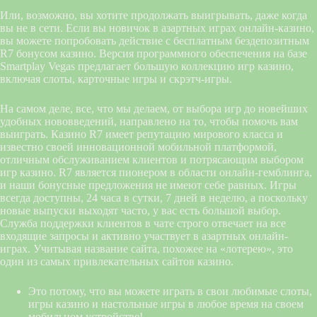
Или, возможно, вы хотите продолжать выигрывать, даже когда
вы не в сети. Если вы новичок в азартных играх онлайн-казино,
вы можете попробовать действие с бесплатным бездепозитным
R7 бонусом казино. Версия программного обеспечения на базе
Smartplay Vegas предлагает большую коллекцию игр казино,
включая слоты, карточные игры и скрэтч-игры.
На самом деле, все, что мы делаем, от выбора игр до новейших
удобных нововведений, направлено на то, чтобы помочь вам
выиграть. Казино R7 имеет репутацию мирового класса и
известно своей инновационной мобильной платформой,
отличным обслуживанием клиентов и потрясающим выбором
игр казино. R7 является пионером в области онлайн-гемблинга,
и наши бонусные предложения не имеют себе равных. Игры
всегда доступны, 24 часа в сутки, 7 дней в неделю, а поскольку
новые выпуски выходят часто, у вас есть большой выбор.
Служба поддержки клиентов в чате строго отвечает на все
входящие запросы и активно участвует в азартных онлайн-
играх. Учитывая название сайта, похожее на «лотерею», это
один из самых привлекательных сайтов казино.
Это потому, что вы можете играть в свои любимые слоты,
игры казино и настольные игры в любое время на своем
мобильном устройстве!