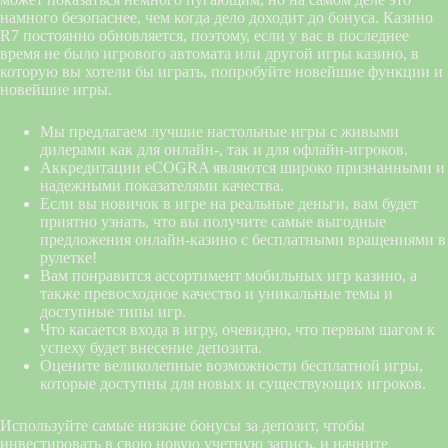
намного безопаснее, чем когда дело доходит до бонуса. Казино
R7 постоянно обновляется, поэтому, если у вас в последнее
время не было игрового автомата или другой игры казино, в
которую вы хотели бы играть, попробуйте новейшие функции и
новейшие игры.
Мы предлагаем лучшие настольные игры с живыми
дилерами как для онлайн-, так и для офлайн-игроков.
Аккредитации eCOGRA являются широко признанными и
надежными показателями качества.
Если вы новичок в игре на реальные деньги, вам будет
приятно узнать, что вы получите самые выгодные
предложения онлайн-казино с бесплатными вращениями в
рулетке!
Вам понравится ассортимент мобильных игр казино, а
также превосходное качество и уникальные темы и
доступные типы игр.
Что касается входа в игру, очевидно, что первым шагом к
успеху будет внесение депозита.
Оцените великолепные возможности бесплатной игры,
которые доступны для новых и существующих игроков.
Используйте самые низкие бонусы за депозит, чтобы
инвестировать в свою новую учетную запись, и начните