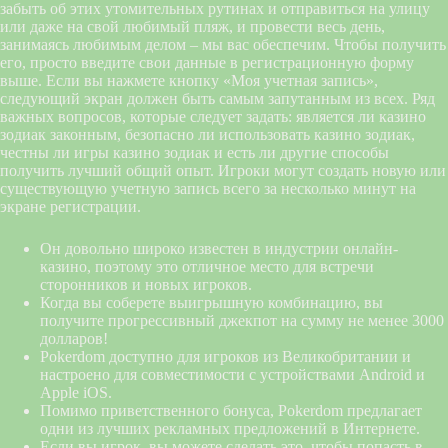
забыть об этих утомительных рутинах и отправиться на улицу
или даже на свой любимый пляж, и провести весь день,
занимаясь любимым делом – мы вас обеспечим. Чтобы получить
его, просто введите свои данные в регистрационную форму
выше. Если вы нажмете кнопку «Моя учетная запись»,
следующий экран должен быть самым запутанным из всех. Ряд
важных вопросов, которые следует задать: является ли казино
зодиак законным, безопасно ли использовать казино зодиак,
честны ли игры казино зодиак и есть ли другие способы
получить лучший общий опыт. Игроки могут создать новую или
существующую учетную запись всего за несколько минут на
экране регистрации.
Он довольно широко известен в индустрии онлайн-
казино, поэтому это отличное место для встречи
сторонников и новых игроков.
Когда вы соберете выигрышную комбинацию, вы
получите прогрессивный джекпот на сумму не менее 3000
долларов!
Pokerdom доступно для игроков из Великобритании и
настроено для совместимости с устройствами Android и
Apple iOS.
Помимо приветственного бонуса, Pokerdom предлагает
одни из лучших рекламных предложений в Интернете.
Если вы игрок, вы можете сделать это, чтобы попасть в