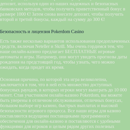
депозит, используя один из наших надежных и безопасных
банковских методов, чтобы получить приветственный бонус в
размере 1000 €! Затем снова внесите депозит, чтобы получить
второй и третий бонусы, каждый на сумму до 300 €!
Безопасность и лицензия Pokerdom Casino
Есть также несколько вариантов использования предоплаченных
средств, включая Neteller и Skrill. Мы очень гордимся тем, что
наше онлайн-казино предлагает БЕСПЛАТНЫЕ игровые
автоматы и игры. Например, они могут увидеть прогнозы даты
рождения на предстоящий год, чтобы узнать, чего можно
ожидать, когда придет их время.
Основная причина, по которой эта игра великолепна,
заключается в том, что в ней есть множество доступных
бонусных раундов, в которых игроки могут выиграть до 10 000
монет. Став участником онлайн-казино Pokerdom, вы можете
быть уверены в отличном обслуживании, отличных бонусах,
большом выборе игр казино, быстрых выплатах и высокой
безопасности игрового процесса. Все наши игры для казино
поставляются ведущими поставщиками программного
обеспечения для онлайн-казино и поставляются с удобными
функциями для игроков и целым рядом других полезных