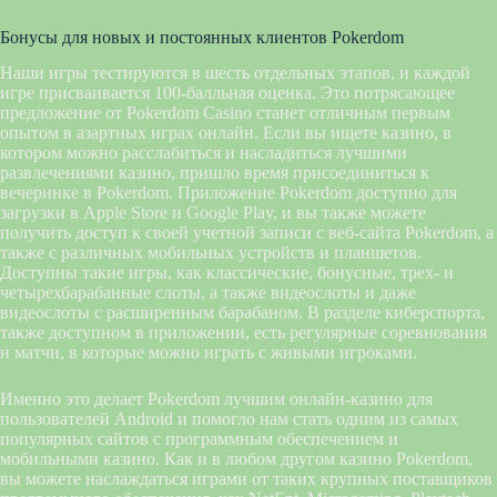
Бонусы для новых и постоянных клиентов Pokerdom
Наши игры тестируются в шесть отдельных этапов, и каждой
игре присваивается 100-балльная оценка. Это потрясающее
предложение от Pokerdom Casino станет отличным первым
опытом в азартных играх онлайн. Если вы ищете казино, в
котором можно расслабиться и насладиться лучшими
развлечениями казино, пришло время присоединиться к
вечеринке в Pokerdom. Приложение Pokerdom доступно для
загрузки в Apple Store и Google Play, и вы также можете
получить доступ к своей учетной записи с веб-сайта Pokerdom, а
также с различных мобильных устройств и планшетов.
Доступны такие игры, как классические, бонусные, трех- и
четырехбарабанные слоты, а также видеослоты и даже
видеослоты с расширенным барабаном. В разделе киберспорта,
также доступном в приложении, есть регулярные соревнования
и матчи, в которые можно играть с живыми игроками.
Именно это делает Pokerdom лучшим онлайн-казино для
пользователей Android и помогло нам стать одним из самых
популярных сайтов с программным обеспечением и
мобильными казино. Как и в любом другом казино Pokerdom,
вы можете наслаждаться играми от таких крупных поставщиков