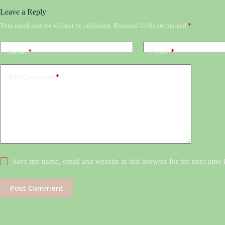
Leave a Reply
Your email address will not be published.
Required fields are marked
*
Name
*
Email
*
Add Comment
*
Save my name, email and website in this browser for the next time
Post Comment