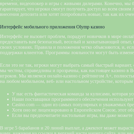
времени, видеопокер и игры с живыми дилерами. Конечно, мы 
гарантирует, что игроки смогут получить доступ ко всем своим
внесения депозита или хотят попробовать новые, так как их оче
Интерфейс мобильного приложения Olymp казино
Интерфейс не вызовет проблем, порадует новичков в мире онлай
предоставить вам безопасный, веселый и захватывающий опыт, 
своих условиях. Правила и положения четко объясняются, и, есл
поддержки клиентов. Программы лояльности могут быть измене
Если это не так, игроки могут выбрать самый быстрый вариант, 
мы честны, справедливы и прозрачны, как настоящее казино в 
игроков. Мы являемся онлайн-казино с рейтингом A+, полнос
на любом мобильном, веб- или настольном устройстве, которым 
У нас есть фантастическая команда за кулисами, которая у
Наши поставщики программного обеспечения используют
Casino.com — один из самых популярных и уважаемых бре
Хотя оно не лицензировано в Европейском Союзе, этот об
Если вы предпочитаете настольные игры, вы даже можете п
В игре 5 барабанов и 20 линий выплат, а джекпот может вырас
нами, нажимая на ссылки в верхней части нашего сайта, или не 