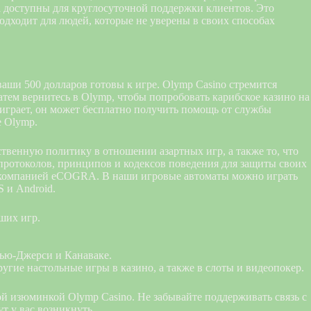
 доступны для круглосуточной поддержки клиентов. Это
одходит для людей, которые не уверены в своих способах
аши 500 долларов готовы к игре. Olymp Casino стремится
тем вернитесь в Olymp, чтобы попробовать карибское казино на
н играет, он может бесплатно получить помощь от службы
е Olymp.
ственную политику в отношении азартных игр, а также то, что
протоколов, принципов и кодексов поведения для защиты своих
й компанией eCOGRA. В наши игровые автоматы можно играть
 и Android.
чших игр.
Нью-Джерси и Канаваке.
угие настольные игры в казино, а также в слоты и видеопокер.
ой изюминкой Olymp Casino. Не забывайте поддерживать связь с
т у вас возникнуть.