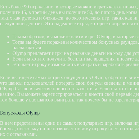
Есть более 90 игр казино, в которые можно играть как от новых
получите 15, в третий день вы получите 50, до пятого дня, ког
таких как рулетка и блэкджек, до экзотических игр, таких как и
следующий депозит. Это надежные игры, которые понравятся иг
Таким образом, вы можете найти игры Olymp, в которые ва
Тогда вы будете поражены количеством бонусных раундов
наслаждаться.
Olymp предлагает игры на реальные деньги на ходу для устр
Если вы хотите получить бесплатные вращения, внесите де
Это дает игроку возможность выиграть и заработать реальн
Если вы ищете самых острых ощущений в Olymp, обратите вним
что шансы пользователей потерять свои бонусы сведены к мини
Olymp Casino в качестве нового пользователя. Если вы хотите 
казино. Вы можете зарегистрироваться и внести свой первый депо
тем больше у вас шансов выиграть, так почему бы не зарегистр
Бонус-коды Olymp
В нем представлены одни из самых популярных игр, включая игр
бонуса, поскольку он не позволяет новому игроку внести стольк
их с остальными.