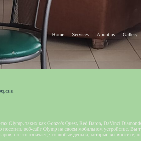
Home
Services
About us
Gallery
версии
Olymp, таких как Gonzo’s Quest, Red Baron, DaVinci Diamonds, T
это посетить веб-сайт Olymp на своем мобильном устройстве. Вы
ров, но это означает, что любые деньги, которые вы вносите, не