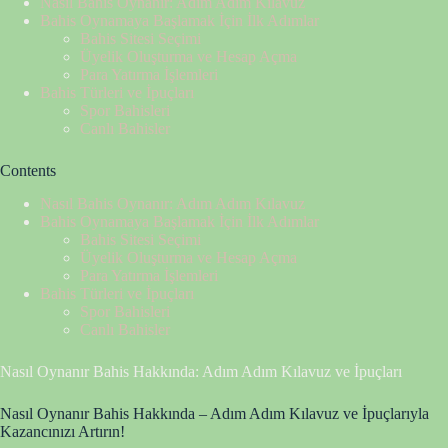
Nasıl Bahis Oynanır: Adım Adım Kılavuz
Bahis Oynamaya Başlamak İçin İlk Adımlar
Bahis Sitesi Seçimi
Üyelik Oluşturma ve Hesap Açma
Para Yatırma İşlemleri
Bahis Türleri ve İpuçları
Spor Bahisleri
Canlı Bahisler
Contents
Nasıl Bahis Oynanır: Adım Adım Kılavuz
Bahis Oynamaya Başlamak İçin İlk Adımlar
Bahis Sitesi Seçimi
Üyelik Oluşturma ve Hesap Açma
Para Yatırma İşlemleri
Bahis Türleri ve İpuçları
Spor Bahisleri
Canlı Bahisler
Nasıl Oynanır Bahis Hakkında: Adım Adım Kılavuz ve İpuçları
Nasıl Oynanır Bahis Hakkında – Adım Adım Kılavuz ve İpuçlarıyla
Kazancınızı Artırın!