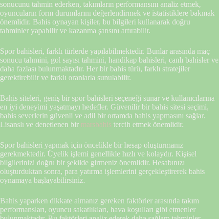
sonucunu tahmin ederken, takımların performansını analiz etmek,
oyuncuların form durumlarını değerlendirmek ve istatistiklere bakmak
önemlidir. Bahis oynayan kişiler, bu bilgileri kullanarak doğru
tahminler yapabilir ve kazanma şansını artırabilir.
Spor bahisleri, farklı türlerde yapılabilmektedir. Bunlar arasında maç
sonucu tahmini, gol sayısı tahmini, handikap bahisleri, canlı bahisler ve
daha fazlası bulunmaktadır. Her bir bahis türü, farklı stratejiler
gerektirebilir ve farklı oranlarla sunulabilir.
Bahis siteleri, geniş bir spor bahisleri seçeneği sunar ve kullanıcılarına
en iyi deneyimi yaşatmayı hedefler. Güvenilir bir bahis sitesi seçimi,
bahis severlerin güvenli ve adil bir ortamda bahis yapmasını sağlar.
Lisanslı ve denetlenen bir
marsbahis
tercih etmek önemlidir.
Spor bahisleri yapmak için öncelikle bir hesap oluşturmanız
gerekmektedir. Üyelik işlemi genellikle hızlı ve kolaydır. Kişisel
bilgilerinizi doğru bir şekilde girmeniz önemlidir. Hesabınızı
oluşturduktan sonra, para yatırma işlemlerini gerçekleştirerek bahis
oynamaya başlayabilirsiniz.
Bahis yaparken dikkate almanız gereken faktörler arasında takım
performansları, oyuncu sakatlıkları, hava koşulları gibi etmenler
bulunmaktadır. Bu faktörleri analiz ederek daha sağlam tahminler