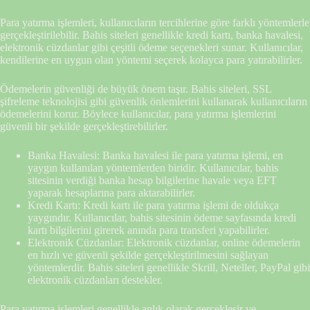
Para yatırma işlemleri, kullanıcıların tercihlerine göre farklı yöntemlerle
gerçekleştirilebilir. Bahis siteleri genellikle kredi kartı, banka havalesi,
elektronik cüzdanlar gibi çeşitli ödeme seçenekleri sunar. Kullanıcılar,
kendilerine en uygun olan yöntemi seçerek kolayca para yatırabilirler.
Ödemelerin güvenliği de büyük önem taşır. Bahis siteleri, SSL
şifreleme teknolojisi gibi güvenlik önlemlerini kullanarak kullanıcıların
ödemelerini korur. Böylece kullanıcılar, para yatırma işlemlerini
güvenli bir şekilde gerçekleştirebilirler.
Banka Havalesi: Banka havalesi ile para yatırma işlemi, en
yaygın kullanılan yöntemlerden biridir. Kullanıcılar, bahis
sitesinin verdiği banka hesap bilgilerine havale veya EFT
yaparak hesaplarına para aktarabilirler.
Kredi Kartı: Kredi kartı ile para yatırma işlemi de oldukça
yaygındır. Kullanıcılar, bahis sitesinin ödeme sayfasında kredi
kartı bilgilerini girerek anında para transferi yapabilirler.
Elektronik Cüzdanlar: Elektronik cüzdanlar, online ödemelerin
en hızlı ve güvenli şekilde gerçekleştirilmesini sağlayan
yöntemlerdir. Bahis siteleri genellikle Skrill, Neteller, PayPal gibi
elektronik cüzdanları destekler.
Para yatırma işlemleri genellikle anlık olarak gerçekleşir ve