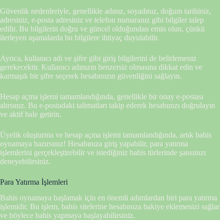
Güvenlik nedenleriyle, genellikle adınız, soyadınız, doğum tarihiniz,
adresiniz, e-posta adresiniz ve telefon numaranız gibi bilgiler talep
edilir. Bu bilgilerin doğru ve güncel olduğundan emin olun, çünkü
ilerleyen aşamalarda bu bilgilere ihtiyaç duyulabilir.
Ayrıca, kullanıcı adı ve şifre gibi giriş bilgilerini de belirlemeniz
gerekecektir. Kullanıcı adınızın benzersiz olmasına dikkat edin ve
karmaşık bir şifre seçerek hesabınızın güvenliğini sağlayın.
Hesap açma işlemi tamamlandığında, genellikle bir onay e-postası
alırsınız. Bu e-postadaki talimatları takip ederek hesabınızı doğrulayın
ve aktif hale getirin.
Üyelik oluşturma ve hesap açma işlemi tamamlandığında, artık bahis
oynamaya hazırsınız! Hesabınıza giriş yapabilir, para yatırma
işlemlerini gerçekleştirebilir ve istediğiniz bahis türlerinde şansınızı
deneyebilirsiniz.
Para Yatırma İşlemleri
Bahis oynamaya başlamak için en önemli adımlardan biri para yatırma
işlemidir. Bu işlem, bahis sitelerine hesabınıza bakiye eklemenizi sağlar
ve böylece bahis yapmaya başlayabilirsiniz.