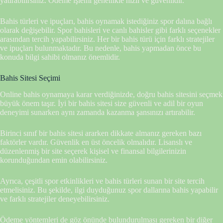
yatırabilirsiniz. Ödeme işlemi genellikle hızlı ve güvenlidir.
Bahis türleri ve ipuçları, bahis oynamak istediğiniz spor dalına bağlı
olarak değişebilir. Spor bahisleri ve canlı bahisler gibi farklı seçenekler
arasından tercih yapabilirsiniz. Her bir bahis türü için farklı stratejiler
ve ipuçları bulunmaktadır. Bu nedenle, bahis yapmadan önce bu
konuda bilgi sahibi olmanız önemlidir.
Bahis Sitesi Seçimi
Online bahis oynamaya karar verdiğinizde, doğru bahis sitesini seçmek
büyük önem taşır. İyi bir bahis sitesi size güvenli ve adil bir oyun
deneyimi sunarken aynı zamanda kazanma şansınızı artırabilir.
Birinci sınıf bir bahis sitesi ararken dikkate almanız gereken bazı
faktörler vardır. Güvenlik en üst öncelik olmalıdır. Lisanslı ve
düzenlenmiş bir site seçerek kişisel ve finansal bilgilerinizin
korunduğundan emin olabilirsiniz.
Ayrıca, çeşitli spor etkinlikleri ve bahis türleri sunan bir site tercih
etmelisiniz. Bu şekilde, ilgi duyduğunuz spor dallarına bahis yapabilir
ve farklı stratejiler deneyebilirsiniz.
Ödeme yöntemleri de göz önünde bulundurulması gereken bir diğer