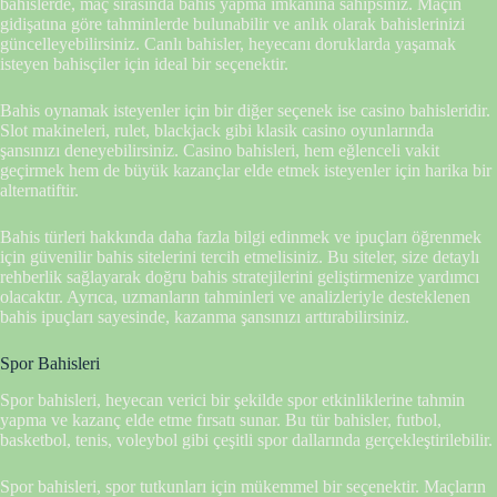
bahislerde, maç sırasında bahis yapma imkanına sahipsiniz. Maçın
gidişatına göre tahminlerde bulunabilir ve anlık olarak bahislerinizi
güncelleyebilirsiniz. Canlı bahisler, heyecanı doruklarda yaşamak
isteyen bahisçiler için ideal bir seçenektir.
Bahis oynamak isteyenler için bir diğer seçenek ise casino bahisleridir.
Slot makineleri, rulet, blackjack gibi klasik casino oyunlarında
şansınızı deneyebilirsiniz. Casino bahisleri, hem eğlenceli vakit
geçirmek hem de büyük kazançlar elde etmek isteyenler için harika bir
alternatiftir.
Bahis türleri hakkında daha fazla bilgi edinmek ve ipuçları öğrenmek
için güvenilir bahis sitelerini tercih etmelisiniz. Bu siteler, size detaylı
rehberlik sağlayarak doğru bahis stratejilerini geliştirmenize yardımcı
olacaktır. Ayrıca, uzmanların tahminleri ve analizleriyle desteklenen
bahis ipuçları sayesinde, kazanma şansınızı arttırabilirsiniz.
Spor Bahisleri
Spor bahisleri, heyecan verici bir şekilde spor etkinliklerine tahmin
yapma ve kazanç elde etme fırsatı sunar. Bu tür bahisler, futbol,
basketbol, tenis, ​​voleybol gibi çeşitli spor dallarında gerçekleştirilebilir.
Spor bahisleri, spor tutkunları için mükemmel bir seçenektir. Maçların