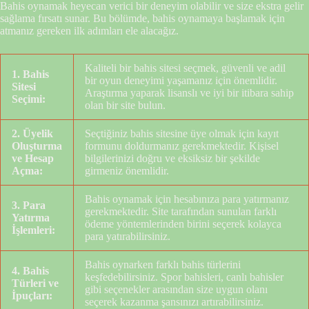
Bahis oynamak heyecan verici bir deneyim olabilir ve size ekstra gelir
sağlama fırsatı sunar. Bu bölümde, bahis oynamaya başlamak için
atmanız gereken ilk adımları ele alacağız.
Kaliteli bir bahis sitesi seçmek, güvenli ve adil
1. Bahis
bir oyun deneyimi yaşamanız için önemlidir.
Sitesi
Araştırma yaparak lisanslı ve iyi bir itibara sahip
Seçimi:
olan bir site bulun.
2. Üyelik
Seçtiğiniz bahis sitesine üye olmak için kayıt
Oluşturma
formunu doldurmanız gerekmektedir. Kişisel
ve Hesap
bilgilerinizi doğru ve eksiksiz bir şekilde
Açma:
girmeniz önemlidir.
Bahis oynamak için hesabınıza para yatırmanız
3. Para
gerekmektedir. Site tarafından sunulan farklı
Yatırma
ödeme yöntemlerinden birini seçerek kolayca
İşlemleri:
para yatırabilirsiniz.
Bahis oynarken farklı bahis türlerini
4. Bahis
keşfedebilirsiniz. Spor bahisleri, canlı bahisler
Türleri ve
gibi seçenekler arasından size uygun olanı
İpuçları:
seçerek kazanma şansınızı artırabilirsiniz.