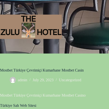
Mostbet Türkiye Çevrimiçi Kumarhane Mostbet Casin
admin
July 29, 2023
Uncategorized
Mostbet Türkiye Çevrimiçi Kumarhane Mostbet Casino
Türkiye Sah Web Sitesi