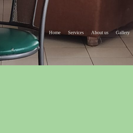
Home
Services
About us
Gallery