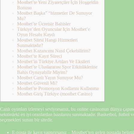
Mostbet’te Yeni Ziyaretçiler İçin Hoşgeldin
Bonusu
Mostbet Başka” “hizmetler De Sunuyor
Mu?
Mostbet’te Ücretsiz Bahisler
Türkiye’den Oyuncular Için Mostbet’e
Oyun Hesabı Kaydı
Mostbet Sitesi Hangi Hizmetleri
Sunmaktadır?
Mostbet Kazancımı Nasıl Çekebilirim?
Mostbet’te Kayıt Süreci
Mostbet’in Türkiye Artıları Ve Eksileri
Mostbet’te Uluslararası Spor Etkinliklerine
Bahis Oynayabilir Miyim?
Mostbet Canlı Yayın Sunuyor Mu?
Mostbet Güvenli Mi?
Mostbet’te Promosyon Kodlarını Kullanma
Mostbet Giriş Türkiye (mostbet Casino)
Canlı oyunları izlemeyi seviyorsanız, bu online casinonun dünya çapında
sektördeki en iyi oranlardan bazılarını sunmaktadır. Basketbol, futbol v
seçenekleri sunan bir sitedir.
E-posta ile kayıt yaptırırsanız – Mostbet’ten gelen postada belirt