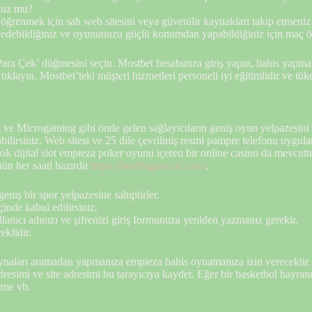
unuz mu?
 öğrenmek için sah web sitesini veya güvenilir kaynakları takip etmeniz 
liz edebildiğiniz ve oyununuzu güçlü konumdan yapabildiğiniz için maç 
ra Çek’ düğmesini seçin. Mostbet hesabınıza giriş yapın, bahis yapmak 
ıklayın. Mostbet’teki müşteri hizmetleri personeli iyi eğitimlidir ve tük
Ent ve Microgaming gibi önde gelen sağlayıcıların geniş oyun yelpazesin
abilirsiniz. Web sitesi ve 25 dile çevrilmiş resmi pampre telefonu uygula
ok dijital slot empieza poker oyunu içeren bir online casino da mevcuttu
nün her saati hazırdır
https://healingpawsri.com/
.
 geniş bir spor yelpazesine sahiptirler.
inde kabul edilirsiniz.
lanıcı adınızı ve şifrenizi giriş formunuza yeniden yazmanız gerekir.
eklidir.
aları aramadan yapmanıza empieza bahis oynamanıza izin verecektir. M
resimi ve site adresimi bu tarayıcıya kaydet. Eğer bir basketbol hayran
leme vb.