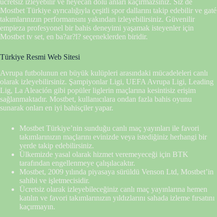
ücretsiz izleyebilir ve heyecan dolu anları kaçırmazsınız. Siz de
Mostbet Türkiye ayrıcalığıyla çeşitli spor dallarını takip edebilir ve gaté
takımlarınızın performansını yakından izleyebilirsiniz. Güvenilir
empieza profesyonel bir bahis deneyimi yaşamak isteyenler için
Mostbet tv set, en ba?ar?l? seçeneklerden biridir.
Türkiye Resmi Web Sitesi
Avrupa futbolunun en büyük kulüpleri arasındaki mücadeleleri canlı
olarak izleyebilirsiniz. Şampiyonlar Ligi, UEFA Avrupa Ligi, Leading
Lig, La Aleación gibi popüler liglerin maçlarına kesintisiz erişim
sağlanmaktadır. Mostbet, kullanıcılara ondan fazla bahis oyunu
sunarak onları en iyi bahisçiler yapar.
Mostbet Türkiye’nin sunduğu canlı maç yayınları ile favori
takımlarınızın maçlarını evinizde veya istediğiniz herhangi bir
yerde takip edebilirsiniz.
Ülkemizde yasal olarak hizmet veremeyeceği için BTK
tarafından engellenmeye çalışılacaktır.
Mostbet, 2009 yılında piyasaya sürüldü Venson Ltd, Mostbet’in
sahibi ve işletmecisidir.
Ücretsiz olarak izleyebileceğiniz canlı maç yayınlarına hemen
katılın ve favori takımlarınızın yıldızlarını sahada izleme fırsatını
kaçırmayın.