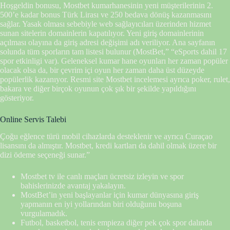
Hoşgeldin bonusu, Mostbet kumarhanesinin yeni müşterilerinin 2.
500’e kadar bonus Türk Lirası ve 250 bedava dönüş kazanmasını
sağlar. Yasak olması sebebiyle web sağlayıcıları üzerinden hizmet
sunan sitelerin domainlerin kapatılıyor. Yeni giriş domainlerinin
açılması olayına da giriş adresi değişimi adı veriliyor. Ana sayfanın
solunda tüm sporların tam listesi bulunur (MostBet,” “eSports dahil 17
spor etkinligi var). Geleneksel kumar hane oyunları her zaman popüler
olacak olsa da, bir çevrim içi oyun her zaman daha üst düzeyde
popülerlik kazanıyor. Resmi site Mostbet incelemesi ayrıca poker, rulet,
bakara ve diğer birçok oyunun çok şık bir şekilde yapıldığını
gösteriyor.
Online Servis Talebi
Çoğu eğlence türü mobil cihazlarda desteklenir ve ayrıca Curaçao
lisansını da almıştır. Mostbet, kredi kartları da dahil olmak üzere bir
dizi ödeme seçeneği sunar.”
Mostbet tv ile canlı maçları ücretsiz izleyin ve spor
bahislerinizde avantaj yakalayın.
MostBet’in yeni başlayanlar için kumar dünyasına giriş
yapmanın en iyi yollarından biri olduğunu boşuna
vurgulamadık.
Futbol, basketbol, tenis empieza diğer pek çok spor dalında