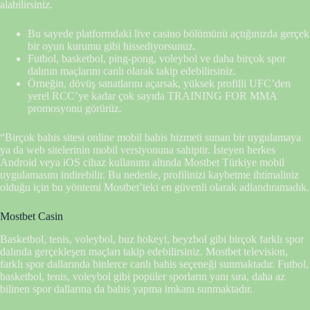
alabilirsiniz.
Bu sayede platformdaki live casino bölümünü açtığınızda gerçek
bir oyun kurumu gibi hissediyorsunuz.
Futbol, basketbol, ping-pong, voleybol ve daha birçok spor
dalının maçlarını canlı olarak takip edebilirsiniz.
Örneğin, dövüş sanatlarını açarsak, yüksek profilli UFC’den
yerel RCC’ye kadar çok sayıda TRAINING FOR MMA
promosyonu görürüz.
“Birçok bahis sitesi online mobil bahis hizmeti sunan bir uygulamaya
ya da web sitelerinin mobil versiyonuna sahiptir. İsteyen herkes
Android veya iOS cihaz kullanımı altında Mostbet Türkiye mobil
uygulamasını indirebilir. Bu nedenle, profilinizi kaybetme ihtimaliniz
olduğu için bu yöntemi Mostbet’teki en güvenli olarak adlandıramadık.
Mostbet Casin
Basketbol, tenis, voleybol, buz hokeyi, beyzbol gibi birçok farklı spor
dalında gerçekleşen maçları takip edebilirsiniz. Mostbet television,
farklı spor dallarında binlerce canlı bahis seçeneği sunmaktadır. Futbol,
basketbol, tenis, voleybol gibi popüler sporların yanı sıra, daha az
bilinen spor dallarına da bahis yapma imkanı sunmaktadır.