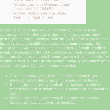
Mostbet Casino-da Oynamaq Üçün”
“cashback-i Indi Əldə Edi
Mostbet Bedava Yatırımsız Bonus
Dolandırıcı Bahis Siteleri
Mostbet’te online casino oyunları oynamak için önce bir hesap
açmanız gerekir. Mostbet canlı casino sitesinde pra yatırma sobre
perfect şekilde gerçekleştiriliyor. Sloterman web sitesini ziyaret ederek
hizmet şartlarını ve gizlilik politikasını kabul etmiş olursunuz. Bir
bahisçi olarak, kazanma şansını arttırmak için bazı önemli stratejileri
uygulamak önemlidir. Mostbet tv, canlı maçları ücretsiz olarak izleme
fırsatı sunarken, aynı zamanda kazanma şansınızı da arttırmak için size
yardımcı olabilir. Mostbet sitesine girdikten sonra, geçerli oturum açma
sayfasındaki Kayıt düğmesine tıklamanız gerekir.
Güvenilir empieza profesyonel bir bahis deneyimi yaşamak
isteyenler için Mostbet tv set, en iyi seçeneklerden biridir.
Bunun için, son derece güvenli olan ve kullanıcılara ödeme
yapmak için basit bir uygulama sunan popüler ödeme sistemleri
toplandı.
Mostbet incelemesi kapsamında değerlendirilmesi gereken
birçok kriter olduğunu söylemek gereklidir.