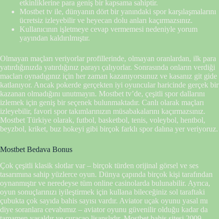
etkinliklerine para geniş bir kapsama sahiptir.
Mostbet tv ile, dünyanın dört bir yanındaki spor karşılaşmalarını
ücretsiz izleyebilir ve heyecan dolu anları kaçırmazsınız.
Kullanıcının işletmeye cevap vermemesi nedeniyle yorum
yayından kaldırılmıştır.
Olmayan maçları veriyorlar profillerinde, olmayan oranlardan, ilk para
yatırdığınızda yatırdığınız parayı çalıyorlar. Sonrasında onların verdiği
macları oynadıgınız için her zaman kazanıyorsunuz ve kasanız git gide
katlanıyor. Ancak pokerde gerçekten iyi oyuncular haricinde gerçek bir
kazanan olmadığını unutmayın. Mostbet tv’de, çeşitli spor dallarını
izlemek için geniş bir seçenek bulunmaktadır. Canlı olarak maçları
izleyebilir, favori spor takımlarınızın müsabakalarını kaçırmazsınız.
Mostbet Türkiye olarak, futbol, basketbol, tenis, voleybol, ​​hentbol, ​​
beyzbol, ​​kriket, ​​buz hokeyi gibi birçok farklı spor dalına yer veriyoruz.
Mostbet Bedava Bonus
Çok çeşitli klasik slotlar var – birçok türden orijinal görsel ve ses
tasarımına sahip yüzlerce oyun. Dünya çapında birçok kişi tarafından
oynanmıştır ve neredeyse tüm online casinolarda bulunabilir. Ayrıca,
oyun sonuçlarınızı iyileştirmek için kullana bileceğiniz sol taraftaki
çubukta çok sayıda bahis sayısı vardır. Aviator uçak oyunu yasal mı
diye soranlara cevabımız – aviator oyunu güvenilir olduğu kadar da
tamamen yasaldır ve curacao lisanslıdır. Mostbet bahis sitesi 2009