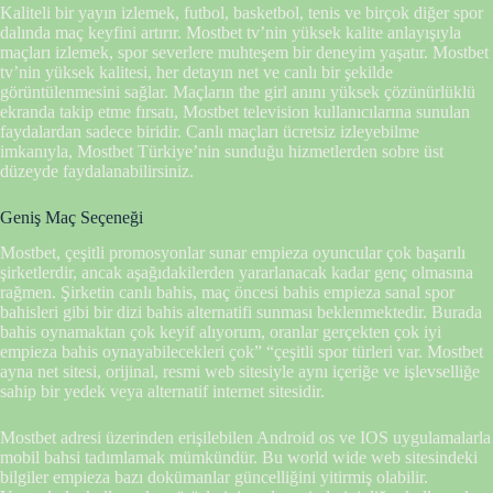
Kaliteli bir yayın izlemek, futbol, basketbol, tenis ve birçok diğer spor
dalında maç keyfini artırır. Mostbet tv’nin yüksek kalite anlayışıyla
maçları izlemek, spor severlere muhteşem bir deneyim yaşatır. Mostbet
tv’nin yüksek kalitesi, her detayın net ve canlı bir şekilde
görüntülenmesini sağlar. Maçların the girl anını yüksek çözünürlüklü
ekranda takip etme fırsatı, Mostbet television kullanıcılarına sunulan
faydalardan sadece biridir. Canlı maçları ücretsiz izleyebilme
imkanıyla, Mostbet Türkiye’nin sunduğu hizmetlerden sobre üst
düzeyde faydalanabilirsiniz.
Geniş Maç Seçeneği
Mostbet, çeşitli promosyonlar sunar empieza oyuncular çok başarılı
şirketlerdir, ancak aşağıdakilerden yararlanacak kadar genç olmasına
rağmen. Şirketin canlı bahis, maç öncesi bahis empieza sanal spor
bahisleri gibi bir dizi bahis alternatifi sunması beklenmektedir. Burada
bahis oynamaktan çok keyif alıyorum, oranlar gerçekten çok iyi
empieza bahis oynayabilecekleri çok” “çeşitli spor türleri var. Mostbet
ayna net sitesi, orijinal, resmi web sitesiyle aynı içeriğe ve işlevselliğe
sahip bir yedek veya alternatif internet sitesidir.
Mostbet adresi üzerinden erişilebilen Android os ve IOS uygulamalarla
mobil bahsi tadımlamak mümkündür. Bu world wide web sitesindeki
bilgiler empieza bazı dokümanlar güncelliğini yitirmiş olabilir.