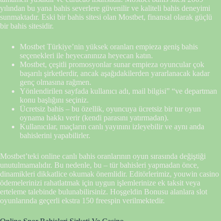
yılından bu yana bahis severlere güvenilir ve kaliteli bahis deneyimi
sunmaktadır. Eski bir bahis sitesi olan Mostbet, finansal olarak güçlü
bir bahis sitesidir.
Mostbet Türkiye’nin yüksek oranları empieza geniş bahis
seçenekleri ile heyecanınıza heyecan katın.
Mostbet, çeşitli promosyonlar sunar empieza oyuncular çok
başarılı şirketlerdir, ancak aşağıdakilerden yararlanacak kadar
genç olmasına rağmen.
Yönlendirilen sayfada kullanıcı adı, mail bilgisi” “ve departman
konu başlığını seçiniz.
Ücretsiz bahis – bu özellik, oyuncuya ücretsiz bir tur oyun
oynama hakkı verir (kendi parasını yatırmadan).
Kullanıcılar, maçların canlı yayınını izleyebilir ve aynı anda
bahislerini yapabilirler.
Mostbet’teki online canlı bahis oranlarının oyun sırasında değiştiği
unutulmamalıdır. Bu nedenle, bu – tür bahisleri yapmadan önce,
dinamikleri dikkatlice okumak önemlidir. Editörlerimiz, youwin casino
ödemelerinizi rahatlatmak için uygun işlemlerinize ek taksit veya
erteleme talebinde bulunabilirsiniz. Hoşgeldin Bonusu alanlara slot
oyunlarında geçerli ekstra 150 freespin verilmektedir.