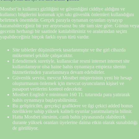
Mostbet’in kullanıcı gizliliğini ve güvenliğini ciddiye aldığını ve
kullanıcı bilgilerini korumak için sıkı güvenlik önlemleri kullandığını
belirtmek önemlidir. Gerçek parayla oynanan oyunları oynayıp
kazanabileceğiniz bir yer arıyorsanız bu site tam size göre. Günün veya
gecenin herhangi bir saatinde katılabilirsiniz ve aralarından seçim
yapabileceğiniz birçok farklı oyun türü vardır.
Site tabletler düşünülerek tasarlanmıştır ve the girl cihazda
mükemmel şekilde çalışacaktır.
Erlendirmek suretiyle, kullanıcılar resmi internet internet site
kullanılamıyor olsa haine bahis oynamaya empieza sitenin
hizmetlerinden yararlanmaya devam edebilirler.
Güvenlik servisi, mevcut Mostbet müşterisinin yeni bir hesap
oluşturmasını önlemek için mevcut oyuncuların kişisel ve
pasaport verilerini kontrol edecektir.
Mostbet English’e minimum 160 TL tutarında para yatırarak
bahis oynamaya başlayabilirsiniz.
Bu geliştiriciler, gerçekçi grafiklere ve ilgi çekici added bonus
özelliklere sahip yüksek kaliteli oyunlar yaratmalarıyla bilinir.
Hatta Mostbet sitesinin, canlı bahis piyasasında olabilecek
durante yüksek oranları üyelerine daima etkin olarak sunabildiği
de görülüyor.