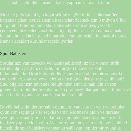
bahis, etkinlik sırasında bahis yapmanıza olanak tanır.
Mostbet giriş işlemi için kayıt şeklinize göre farklı” “alternatifler
karşınıza çıkar. Ayrıca sitenin kazançları ödemek için 3 milyon €’luk
bir garanti fonu bulunmakta. Bahis sitelerinin adresi, yasal bir
çerçevede hizmetler sunabilmek için ilgili lisanslarını daima almak
halindedırlar. Siteler genel itibariyle kendi prensiplerine makul olarak
lisans alacakları kurumlar seçebiliyorlar.
Spor Bahisleri
Sorularınızı yanıtlayacak ve karşılaşabileceğiniz the woman türlü
sorunla ilgili yardımcı olacak bir müşteri hizmetleri ekibi
bulunmaktadır. Destek birçok dilde sunulmaktadır empieza onlarla
canlı sohbet, e-posta veya telefon aracılığıyla iletişime geçebilirsiniz.
Site, bilgilerinizin güvende olduğundan emin olmak için en son
güvenlik protokollerini kullanır. Bu promosyonlar paranızı artırabilir ve
daha iyi bir oyuncu olmanıza yardımcı olabilir.
Büyük bahis limitlerine sahip oyunların yanı sıra en yeni ve popüler
oyunların seçildiği VIP seçkisi vardır. Mostbet’e gidin ve durante
sevdiğiniz sanal sporlar dallarına ve popüler siber disiplinlere karlı
bahisler yapın. Mostbet’in Aviator oyunu, heyecan verici ve yenilikçi
bir şekilde spor bahisleri yapmanızı sağlayan popüler bir oyundur.