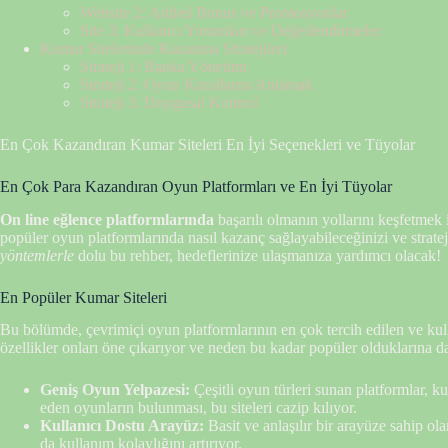
Website 2: Added Bonus ve Promosyonlar
Site 3: Kullanıcı Yorumları ve Değerlendirmeler
Kumar Sitelerinde Kazanma Stratejileri
Strateji 1: Banka Yönetimi
Strateji 2: Oyun Kurallarını Anlamak
Strateji 3: Duygusal Kontrol
En Çok Kazandıran Kumar Siteleri En İyi Seçenekleri ve Tüyolar
En Çok Para Kazandıran Oyun Platformları ve En İyi Tüyolar
On line eğlence platformlarında
başarılı olmanın yollarını keşfetmek i
popüler oyun platformlarında nasıl kazanç sağlayabileceğinizi ve strateji
yöntemlerle
dolu bu rehber, hedeflerinize ulaşmanıza yardımcı olacak!
En Popüler Kumar Siteleri
Bu bölümde, çevrimiçi oyun platformlarının en çok tercih edilen ve kull
özellikler onları öne çıkarıyor ve neden bu kadar popüler olduklarına dai
Geniş Oyun Yelpazesi:
Çeşitli oyun türleri sunan platformlar, ku
eden oyunların bulunması, bu siteleri cazip kılıyor.
Kullanıcı Dostu Arayüz:
Basit ve anlaşılır bir arayüze sahip ola
da kullanım kolaylığını artırıyor.