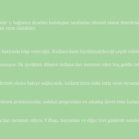
ite 1, bağımsız denetim kuruluşları tarafından düzenli olarak denetlenir v
en emin olabilirler.
akkında bilgi vereceğiz. Kullanıcıların faydalanabileceği çeşitli ödüller
sunuyor. İlk üyelikten itibaren kullanıcıları memnun eden hoş geldin öd
mlerinde ekstra bakiye sağlayarak, kullanıcıların daha fazla oyun oynamas
nlenen promosyonlar, sadakat programları ve arkadaş davet etme kampanyala
ıcıları memnun ediyor. Yılbaşı, bayramlar ve diğer özel günlerde sunula