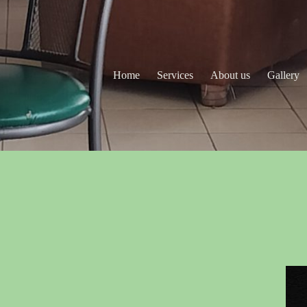
Home
Services
About us
Gallery