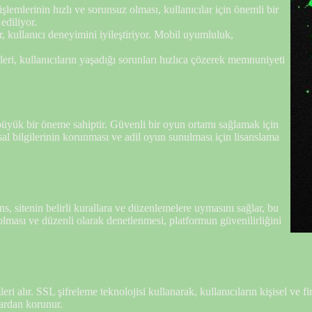
lemlerinin hızlı ve sorunsuz olması, kullanıcılar için önemli bir
ediliyor.
 kullanıcı deneyimini iyileştiriyor. Mobil uyumluluk,
eri, kullanıcıların yaşadığı sorunları hızlıca çözerek memnuniyeti
 büyük bir öneme sahiptir. Güvenli bir oyun ortamı sağlamak için
sal bilgilerinin korunması ve adil oyun sunulması için lisanslama
sans, sitenin belirli kurallara ve düzenlemelere uymasını sağlar, bu
 olması ve düzenli olarak denetlenmesi, platformun güvenilirliğini
eri alır. SSL şifreleme teknolojisi kullanarak, kullanıcıların kişisel ve fi
ılardan korunur.