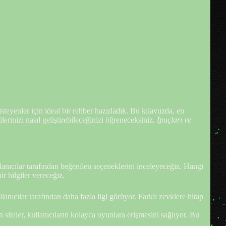
steyenler için ideal bir rehber hazırladık. Bu kılavuzda, en
lerinizi nasıl geliştirebileceğinizi öğreneceksiniz.
İpuçları ve
anıcılar tarafından beğenilen seçeneklerini inceleyeceğiz. Hangi
r bilgiler vereceğiz.
llanıcılar tarafından daha fazla ilgi görüyor. Farklı zevklere hitap
n siteler, kullanıcıların kolayca oyunlara erişmesini sağlıyor. Bu