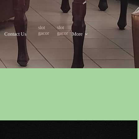
slot
slot
gacor
gacor
Contact Us
More