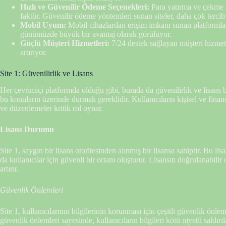
Hızlı ve Güvenilir Ödeme Seçenekleri:
Para yatırma ve çekme iş
faktör. Güvenilir ödeme yöntemleri sunan siteler, daha çok tercih 
Mobil Uyum:
Mobil cihazlardan erişim imkanı sunan platformlar,
günümüzde büyük bir avantaj olarak görülüyor.
Güçlü Müşteri Hizmetleri:
7/24 destek sağlayan müşteri hizmetl
artırıyor.
Site 1: Güvenilirlik ve Lisans
Her çevrimiçi platformda olduğu gibi, burada da güvenilirlik ve lisans
bu konuların üzerinde durmak gereklidir. Kullanıcıların kişisel ve finan
ve düzenlemeler kritik rol oynar.
Lisans Durumu
Site 1, saygın bir lisans otoritesinden alınmış bir lisansa sahiptir. Bu li
da kullanıcılar için güvenli bir ortam oluşturur. Lisansın doğrulanabilir
artırır.
Güvenlik Önlemleri
Site 1, kullanıcılarının bilgilerinin korunması için çeşitli güvenlik önleml
güvenlik önlemleri sayesinde, kullanıcıların bilgileri kötü niyetli saldır