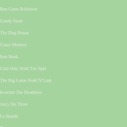
Ben Gunn Robinson
Candy Stash
The Dog House
Crazy Monkey
Iron Bank
Coin Win: Hold The Spin
The Big Game Hold’N’Link
Koschei The Deathless
Juicy Do Three
Le Bandit