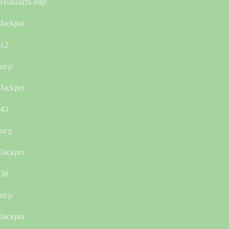
Показать еще
Jackpot
12
игр
Jackpot
43
игр
Jackpot
38
игр
Jackpot