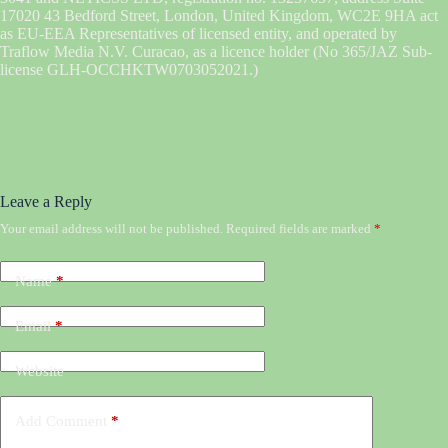
17020 43 Bedford Street, London, United Kingdom, WC2E 9HA act
as EU-EEA Representatives of licensed entity, and operated by
Traflow Media N.V. Curacao, as a licence holder (No 365/JAZ Sub-
license GLH-OCCHKTW0703052021.)
Leave a Reply
Your email address will not be published.
Required fields are marked
*
Name
*
Email
*
Website
Add Comment
*