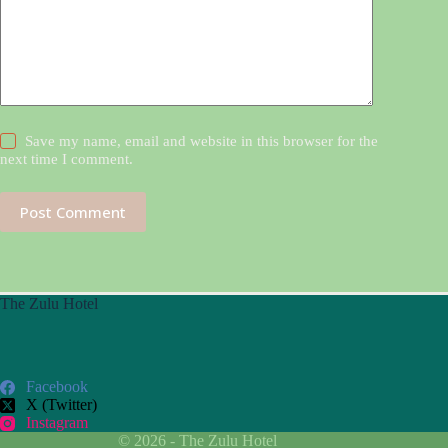
Save my name, email and website in this browser for the
next time I comment.
Post Comment
The Zulu Hotel
Facebook
X (Twitter)
Instagram
© 2026 - The Zulu Hotel