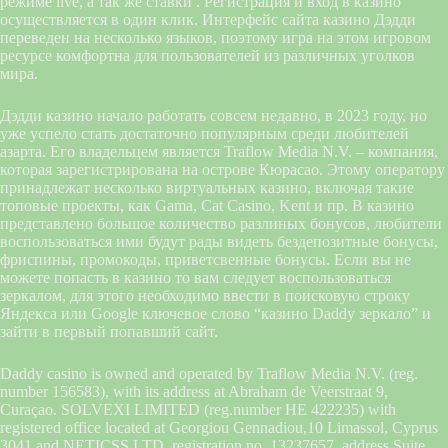
режиме live, а так же ставки . Регистрация и вход в казино
осуществляется в один клик. Интерфейс сайта казино Дэдди
переведен на несколько языков, поэтому игра на этом игровом
ресурсе комфортна для пользователей из различных уголков
мира.
Дэдди казино начало работать совсем недавно, в 2023 году, но
уже успело стать достаточно популярным среди любителей
азарта. Его владельцем является Traflow Media N.V. – компания,
которая зарегистрирована на острове Кюрасао. Этому оператору
принадлежат несколько виртуальных казино, включая такие
топовые проекты, как Gama, Cat Casino, Kent и пр. В казино
представлено большое количество разлиных бонусов, любители
воспользоваться ими будут рады видеть бездепозитные бонусы,
фриспины, промокоды, приветсвенные бонусы. Если вы не
можете попасть в казино то вам следует воспользоваться
зеркалом, для этого необходимо ввести в поисковую строку
Яндекса или Google ключевое слово “казино Daddy зеркало” и
зайти в первый попавший сайт.
Daddy casino is owned and operated by Traflow Media N.V. (reg.
number 156583), with its address at Abraham de Veerstraat 9,
Curaçao. SOLVEXI LIMITED (reg.number HE 422235) with
registered office located at Georgiou Gennadiou,10 Limassol, Cyprus
3041 and NETICSS LTD, registration no. 13237657, address Suite