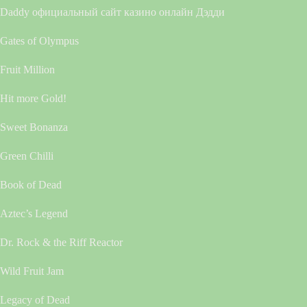
Daddy официальный сайт казино онлайн Дэдди
Gates of Olympus
Fruit Million
Hit more Gold!
Sweet Bonanza
Green Chilli
Book of Dead
Aztec’s Legend
Dr. Rock & the Riff Reactor
Wild Fruit Jam
Legacy of Dead