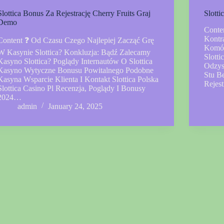
Slottica Bonus Za Rejestrację Cherry Fruits Graj
Slotti
Demo
Conte
Kontra
Content ❓ Od Czasu Czego Najlepiej Zacząć Grę
Komór
W Kasynie Slottica? Konkluzja: Bądź Zalecamy
Slott
Kasyno Slottica? Poglądy Internautów O Slottica
Odzys
Kasyno Wytyczne Bonusu Powitalnego Podobne
Stu B
Kasyna Wsparcie Klienta I Kontakt Slottica Polska
Rejes
Slottica Casino Pl Recenzja, Poglądy I Bonusy
2024…
admin
January 24, 2025