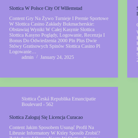
Slottica W Polsce City Of Willemstad
Content Gry Na Żywo Turnieje I Premie Sportowe
W Slottica Casino Zakłady Bukmacherskie:
Obstawiaj Wyniki W Całej Kasynie Slottica
Slottica Kasyno Poglądy, Logowanie, Recenzja I
Bonus Do Odwiedzenia 2000 Pln Plus Dwie
Stówy Gratisowych Spinów Slottica Casino Pl ️
Logowanie…
admin
January 24, 2025
Slottica Česká Republika Emancipatie
Boulevard - 562
Slottica Zaloguj Się Licencja Curacao
Content Jakim Sposobem Usunąć Profil Na
Librusie Informatory W Który Sposób Zrobić?