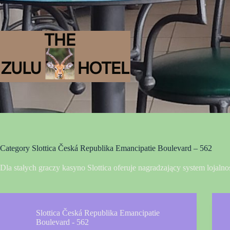
Category
Slottica Česká Republika Emancipatie Boulevard – 562
Dla stałych graczy kasyno Slottica oferuje nagradzający system lojaln
Slottica Česká Republika Emancipatie
Boulevard - 562