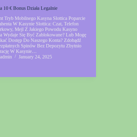
ca 10 € Bonus Działa Legalnie
nt Tryb Mobilnego Kasyna Slottica Poparcie
henta W Kasynie Slottica: Czat, Telefon
kowy, Mejl Z Jakiego Powodu Kasyno
ica Wydaje Się Być Zablokowane? Lub Mogę
kać Dostęp Do Naszego Konta? Zdobądź
ezpłatnych Spinów Bez Depozytu Zbytnio
trację W Kasynie…
admin
January 24, 2025