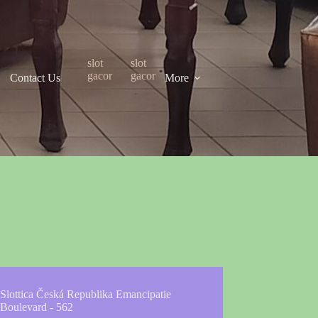
slot
slot
gacor
gacor
Contact Us
More
Slottica Česká Republika Emancipatie
Boulevard - 562