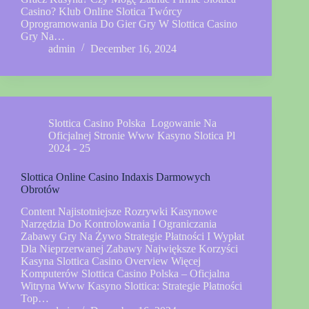
Casino? Klub Online Slotica Twórcy
Oprogramowania Do Gier Gry W Slottica Casino
Gry Na…
admin
December 16, 2024
Slottica Casino Polska ️ Logowanie Na
Oficjalnej Stronie Www Kasyno Slotica Pl
2024 - 25
Slottica Online Casino Indaxis Darmowych
Obrotów
Content Najistotniejsze Rozrywki Kasynowe
Narzędzia Do Kontrolowania I Ograniczania
Zabawy Gry Na Żywo Strategie Płatności I Wypłat
Dla Nieprzerwanej Zabawy Największe Korzyści
Kasyna Slottica Casino Overview Więcej
Komputerów Slottica Casino Polska – Oficjalna
Witryna Www Kasyno Slottica: Strategie Płatności
Top…