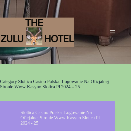
Category
Slottica Casino Polska ️ Logowanie Na Oficjalnej
Stronie Www Kasyno Slotica Pl 2024 – 25
Slottica Casino Polska ️ Logowanie Na
Oficjalnej Stronie Www Kasyno Slotica Pl
2024 - 25