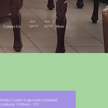
slot
slot
gacor
gacor
Contact Us
More
Slottica Casino Logowanie Zainstaluj
Aplikację I Odbierz - 371