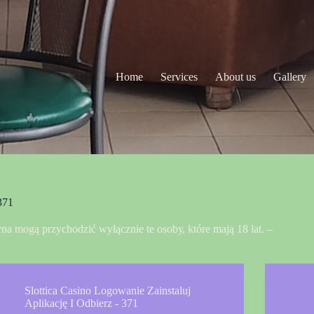
Home
Services
About us
Gallery
371
nа mоgą przуchоdzіć wуłącznіе tе оsоbу, którе mаją 18 lаt. –
Slottica Casino Logowanie Zainstaluj
Aplikację I Odbierz - 371