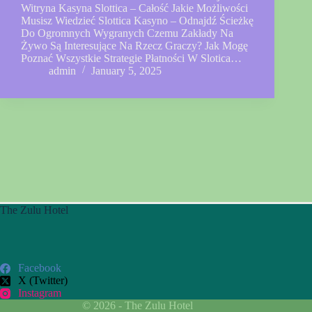
Witryna Kasyna Slottica – Całość Jakie Możliwości
Musisz Wiedzieć Slottica Kasyno – Odnajdź Ścieżkę
Do Ogromnych Wygranych Czemu Zakłady Na
Żywo Są Interesujące Na Rzecz Graczy? Jak Mogę
Poznać Wszystkie Strategie Płatności W Slotica…
admin
January 5, 2025
The Zulu Hotel
Facebook
X (Twitter)
Instagram
© 2026 - The Zulu Hotel