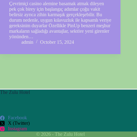
Çevrimiçi casino alemine basamak atmak dileyen
pek çok birey için başlangıç adımlar çoğu vakit
belirsiz ayrıca zihin karmaşık gerçekleşebilir. Bu
durum nedenle, uygun kılavuzluk ile kapsamlı veriye
gereksinim duyarlar Özellikle PinUp benzeri meşhur
markaların sağladığı avantajlar, sektöre yeni girenler
yönünden…
admin
October 15, 2024
The Zulu Hotel
Facebook
X (Twitter)
Instagram
© 2026 - The Zulu Hotel