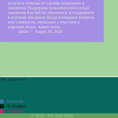
получить помощь от службы поддержки в
заведении Поддержка пользователей в играх
заведения Как loto kz обратиться за поддержкой
в игровом заведении Когда возникают вопросы
или сложности, связанные с участием в
азартных играх, важно знать,…
admin
August 30, 2024
The Zulu Hotel
Facebook
X (Twitter)
Instagram
© 2026 - The Zulu Hotel