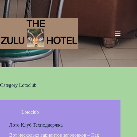
Category
Lotoclub
Lotoclub
Лото Клуб Техподдержка
Вот несколько вариантов заголовков – Как