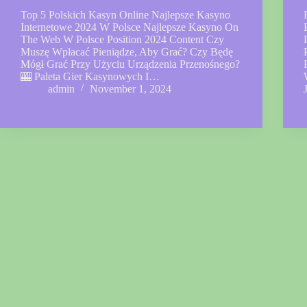
Top 5 Polskich Kasyn Online Najlepsze Kasyno
Internetowe 2024 W Polsce Najlepsze Kasyno On
The Web W Polsce Position 2024 Content Czy
Muszę Wpłacać Pieniądze, Aby Grać? Czy Będę
Mógł Grać Przy Użyciu Urządzenia Przenośnego?
🎰 Paleta Gier Kasynowych I…
admin
November 1, 2024