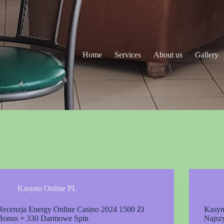
Home
Services
About us
Gallery
Kasyno Online PL
Recenzja Energy Online Casino 2024 1500 Zł
Kasyn
Bonus + 330 Darmowe Spin
Najsz