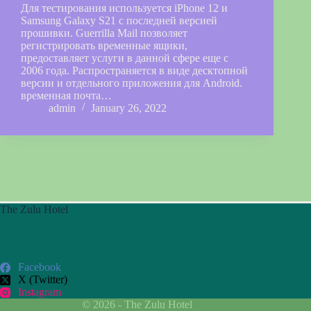
Для тестирования используется iPhone 12 и
Samsung Galaxy S21 с последней версией
прошивки. Guerrilla Mail позволяет
регистрировать временные ящики,
предоставляет услуги в данной сфере еще с
2006 года. Распространяется в виде десктопной
версии и отдельного приложения для Android.
временная почта…
admin
January 26, 2022
The Zulu Hotel
Facebook
X (Twitter)
Instagram
© 2026 - The Zulu Hotel