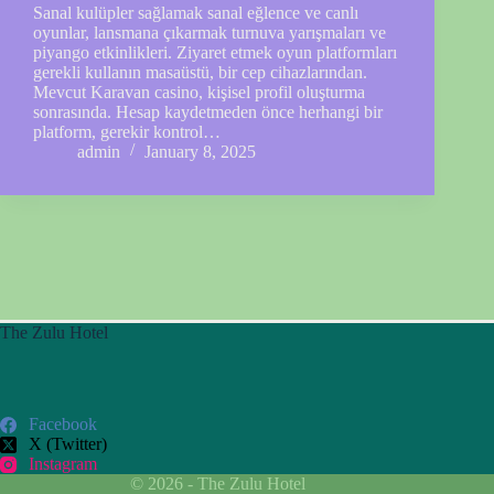
Sanal kulüpler sağlamak sanal eğlence ve canlı
oyunlar, lansmana çıkarmak turnuva yarışmaları ve
piyango etkinlikleri. Ziyaret etmek oyun platformları
gerekli kullanın masaüstü, bir cep cihazlarından.
Mevcut Karavan casino, kişisel profil oluşturma
sonrasında. Hesap kaydetmeden önce herhangi bir
platform, gerekir kontrol…
admin
January 8, 2025
The Zulu Hotel
Facebook
X (Twitter)
Instagram
© 2026 - The Zulu Hotel