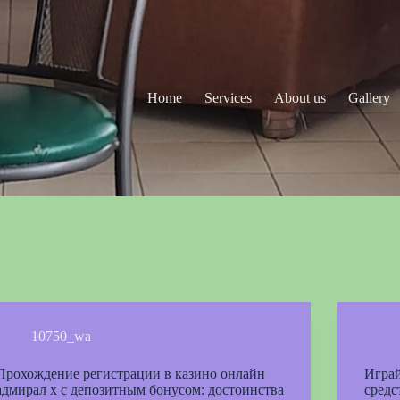
Home
Services
About us
Gallery
10750_wa
Прохождение регистрации в казино онлайн
Играй
адмирал х с депозитным бонусом: достоинства
средс