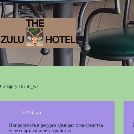
Category
10750_wa
10750_wa
Попробовать в ресурсе адмирал х на средства
через портативное устройство