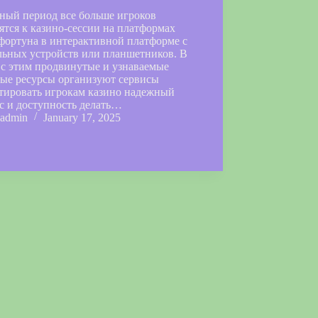
ный период все больше игроков
ятся к казино-сессии на платформах
фортуна в интерактивной платформе с
ьных устройств или планшетников. В
 с этим продвинутые и узнаваемые
ые ресурсы организуют сервисы
тировать игрокам казино надежный
с и доступность делать…
admin
January 17, 2025