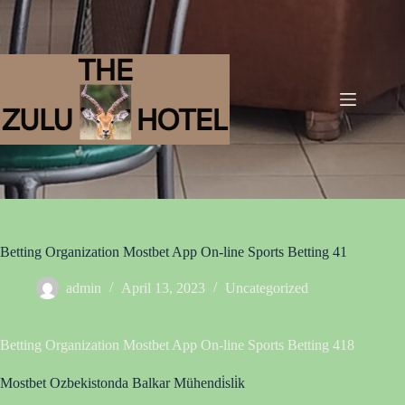
Betting Organization Mostbet App On-line Sports Betting 41
admin
April 13, 2023
Uncategorized
Betting Organization Mostbet App On-line Sports Betting 418
Mostbet Ozbekistonda Balkar Mühendi̇sli̇k