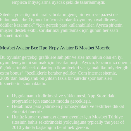
empieza ihtiyaçlarına uyacak şekilde tasarlanmıştır.
Sitede ayrıca üçüncü taraf satıcıların geniş bir oyun yelpazesi de
bulunmaktadır. Oyuncular ücretsiz olarak oyun oynayabilir veya
ödüller kazanmak” “için gerçek para kullanabilirler. Ayrıca şirketin
müşteri destek ekibi, sorularınızı yanıtlamak için günün her saati
hizmetinizdedir.
Mostbet Aviator Все Про Игру Aviator В Mostbet Мостбе
Bu oyunlar gerçekçi grafiklere sahiptir ve size mümkün olan en iyi
oyun deneyimini sunmak için tasarlanmıştır. Ayrıca, kazancınızı önemli
ölçüde artırabilecek dolar topu ikramiyeleri ve aşamalı ikramiyeler gibi
extra bonus” “özelliklerle beraber gelirler. Com internet sitemiz,
2009’dan başlayarak on yıldan fazla bir süredir spor bahisleri
hizmetlerini sunmaktadır.
Uygulamanın indirilmesi ve yüklenmesi, App Store’daki
programlar için standart modda gerçekleşir.
Hesabınıza para yatırırken promosyonlara ve tekliflere dikkat
etmenizi öneririz.
Henüz kumar oynamayı denemeyenler için Mostbet Türkiye
sitesinin bahis sektöründeki yolculuğuna typically the year of
2010 yılında başladığını belirtmek gerekir.