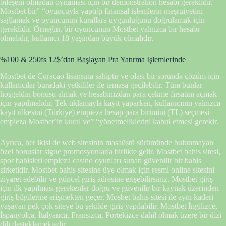
bileşeni olmadan oynaması için bir demonstration hesabı gereklidir.
Mostbet bir” “oyuncuyla yaptığı finansal işlemlerin meşruiyetini
sağlamak ve oyuncunun kurallara uygunluğunu doğrulamak için
gereklidir. Örneğin, bir oyuncunun Mostbet yalnızca bir hesabı
olmalıdır, kullanıcı 18 yaşından büyük olmalıdır.
%100 & 250fs 12$’dan Başlayan Pra Yatırma Işlemlerinde
Mostbet de Curacao lisansına sahiptir ve olası bir sorunda çözüm için
kullanıcılar buradaki yetkililer ile temasa geçilebilir. Tüm bunlar
hoşgeldin bonusu almak ve hesabınızdan para çekme fırsatını açmak
için yapılmalıdır. Tek tıklamayla kayıt yaparken, kullanıcının yalnızca
kayıt ülkesini (Türkiye) empieza hesap para birimini (TL) seçmesi
empieza Mostbet’in kural ve” “yönetmeliklerini kabul etmesi gerekir.
Ayrıca, her ikisi de web sitesinin masaüstü sürümünde bulunmayan
özel bonuslar sigue promosyonlarla birlikte gelir. Mostbet bahis sitesi,
spor bahisleri empieza casino oyunları sunan güvenilir bir bahis
şirketidir. Mostbet bahis sitesine üye olmak için resmi online sitesini
ziyaret edebilir ve güncel giriş adresine erişebilirsiniz. Mostbet giriş
için ilk yapılması gerekenler doğru ve güvenilir bir kaynak üzerinden
giriş bilgilerine erişmekten geçer. Mosbet bahis sitesi ile aynı kaderi
yaşayan pek çok siteye bu şekilde giriş yapılabilir. Mostbet İngilizce,
İspanyolca, İtalyanca, Fransızca, Portekizce dahil olmak üzere bir dizi
dili desteklemektedir.