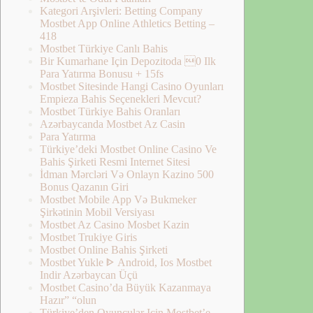
Kategori Arşivleri: Betting Company
Mostbet App Online Athletics Betting –
418
Mostbet Türkiye Canlı Bahis
Bir Kumarhane Için Depozitoda 0 Ilk
Para Yatırma Bonusu + 15fs
Mostbet Sitesinde Hangi Casino Oyunları
Empieza Bahis Seçenekleri Mevcut?
Mostbet Türkiye Bahis Oranları
Azərbaycanda Mostbet Az Casin
Para Yatırma
Türkiye’deki Mostbet Online Casino Ve
Bahis Şirketi Resmi Internet Sitesi
İdman Mərcləri Və Onlayn Kazino 500
Bonus Qazanın Giri
Mostbet Mobile App Və Bukmeker
Şirkətinin Mobil Versiyası
Mostbet Az Casino Mosbet Kazin
Mostbet Trukiye Giris
Mostbet Online Bahis Şirketi
Mostbet Yukle ᐈ Android, Ios Mostbet
Indir Azərbaycan Üçü
Mostbet Casino’da Büyük Kazanmaya
Hazır” “olun
Türkiye’den Oyuncular Için Mostbet’e