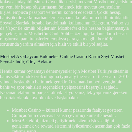
kolayca anlayabilirsiniz. Güvenlik servisi, mevcut Mostbet müşterisinin
en yeni bir hesap oluşturmasını önlemek için mevcut oyuncuların
kişisel empieza pasaport verilerini kontrol edecektir. Çoklu hesap,
bahisçilerde ve kumarhanelerde oynama kurallarının ciddi bir ihlalidir.
Sosyal ağlardaki hesaba kaydolmak, kullanıcının Telegram, Yahoo ya
da Vapor ile kimlik bilgilerinin Mostbet’teki bir hesaba bağlanmasıyla
gerçekleştirilir. Mostbet’in Canlı Sohbet özelliği, kullanıcıların hesap
oluşturma, para transferleri empieza para çekme gibi her türlü
sorusunda yardım almaları için hızlı ve etkili bir yol sağlar.
Mostbet Azərbaycan Bukmeker Online Casino Rəsmi Sayt Мosbet
Seyrək: Indir, Giriş, Aviator
Henüz kumar oynamayı denemeyenler için Mostbet Türkiye sitesinin
bahis sektöründeki yolculuğuna typically the year of the year of 2010
yılında başladığını belirtmek gerekir. O zamandan beri, zengin bir
bahis ve spor bahisleri seçenekleri yelpazesini başarıyla sağladı.
Kazanan ekibin bir parçası olmak istiyorsanız, tek yapmanız gereken
bir ortak olarak kaydolmak ve başlamaktır.
Mostbet Casino – küresel kumar pazarında faaliyet gösteren
Curaçao’nun overseas lisanslı çevrimiçi kumarhanesidir.
MostBet ekibi, hizmeti geliştirmek, sitenin işlevselliğini
genişletmek ve reward sistemini iyileştirmek açısından çok fazla
çalışma yaptı.