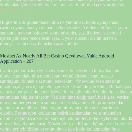
Kullanılan Çerezler Site’de kullanılan farklı türdeki çerez aşağıdadır
http://c-qc.com/
.
Bilgileriniz doğrulanmadan afin de yatıramaz, bahis oynayamaz,
casino oynayamaz ya da para çekemezsiniz. Yükleme düğmesi (aynı
zamanda mevcut bakiyeyi sobre gösterir), çeşitli ödeme sistemleri
içeren yükleme penceresini açar. Üyeler düzenli olarak ücretsiz
dönüşler ve ücretsiz bahisler kazanabilirler.
Mostbet Az Nearly All Bet Casino Qeydiyyat, Yukle Android
Application – 207
Canlı oyunları izlemeyi seviyorsanız, bu çevrimiçi kumarhanenin
dünya çapındaki tüm önemli spor etkinliklerinde canlı maçlar
sunduğunu bilmek sizi mutlu edecektir.” “[newline]Web sitesinin
düzgün çalışması için gerekli çerezler kesinlikle gereklidir. Bu kategori
yalnızca net sitesinin temel işlevlerini ve güvenlik özelliklerini sağlayan
tanımlama bilgilerini içerir. Verilerin aktarıldığı taraf, bu kişisel verileri
dünyanın her yerindeki sunucularda saklayabilir. Bu promosyonlar
paranızı artırabilir ve daha uygun bir oyuncu olmanıza yardımcı
olabilir. Promosyon kodlarının belirli kısıtlamaları ve sınırlamaları
olabilir ve yalnızca kısa bir süre için etkindirler; dolayısıyla bunu akılda
tutmak hayati önem taşır. Müşterilerin, teklifi anladığından ve kriterleri
yerine getirebildiğinden emin olmak için kodu kullanmadan önce