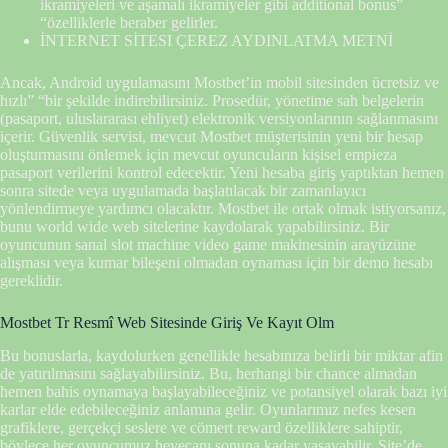
ikramiyeleri ve aşamalı ikramiyeler gibi additional bonus”
“özelliklerle beraber gelirler.
İNTERNET SİTESI ÇEREZ AYDINLATMA METNİ
Ancak, Android uygulamasını Mostbet’in mobil sitesinden ücretsiz ve
hızlı” “bir şekilde indirebilirsiniz. Prosedür, yönetime sah belgelerin
(pasaport, uluslararası ehliyet) elektronik versiyonlarının sağlanmasını
içerir. Güvenlik servisi, mevcut Mostbet müşterisinin yeni bir hesap
oluşturmasını önlemek için mevcut oyuncuların kişisel empieza
pasaport verilerini kontrol edecektir. Yeni hesaba giriş yaptıktan hemen
sonra sitede veya uygulamada başlatılacak bir zamanlayıcı
yönlendirmeye yardımcı olacaktır. Mostbet ile ortak olmak istiyorsanız,
bunu world wide web sitelerine kaydolarak yapabilirsiniz. Bir
oyuncunun sanal slot machine video game makinesinin arayüzüne
alışması veya kumar bileşeni olmadan oynaması için bir demo hesabı
gereklidir.
Mostbet Tr Resmî Web Sitesinde Giriş Ve Kayıt Olm
Bu bonuslarla, kaydolurken genellikle hesabınıza belirli bir miktar afin
de yatırılmasını sağlayabilirsiniz. Bu, herhangi bir chance almadan
hemen bahis oynamaya başlayabileceğiniz ve potansiyel olarak bazı iyi
karlar elde edebileceğiniz anlamına gelir. Oyunlarımız nefes kesen
grafiklere, gerçekçi seslere ve cömert reward özelliklere sahiptir,
böylece her oyuncumuz heyecanı sonuna kadar yaşayabilir. Site’de