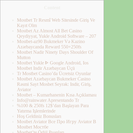
Content
Mostbet Tr Resmî Web Sitesinde Giriş Ve
Kayıt Olm
Mostbet Az Almost All Bet Casino
Qeydiyyat, Yukle Android Software – 207
Mostbet-az90 Bukmeker Və Kazino
Azərbaycanda Reward 550+250fs
Mostbet Nadir Ninety Days Shoulder Of
Mutton
Mostbet Yukle ᐈ Google Android, Ios
Mostbet Indir Azərbaycan Üçü
Tr Mostbet Casino’da Ücretsiz Oyunlar
Mostbet Azərbaycan Bukmeker Casino
Rəsmi Sayt Мosbet Seyrək: Indir, Giriş,
Aviator
Mostbet – Kumarhanenin Kısa Açıklaması
Info@rainwater Apresentando Tr
%100 & 250fs 12$’dan Başlayan Para
Yatırma Işlemlerinde
Hoş Geldiniz Bonusları
Mostbet Aviator Все Про Игру Aviator В
Mostbet Мостбе
Mostbet’te Ödül Puanları