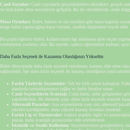
Canlı Yayınlar:
Canlı yayınlarla gerçekleştirilen etkinlikler, gerçek z
ve hızlı karar alma becerilerini geliştirir. Bu tür etkinliklerde, anlık değ
Masa Oyunları:
Rulet, bakara ve zar oyunları gibi masa başında oynanan s
renge bahis yapılacağına karar vermek, analitik düşünmeyi teşvik eder.
Bu çeşitli eğlence türleri, kullanıcıların ilgi alanlarına göre seçim yapmal
vermelerine yardımcı olur. Bu sayede, sadece eğlenmekle kalmaz, aynı
Daha Fazla Seçenek ile Kazanma Olasılığınızı Yükseltin
Bahis dünyasında daha fazla seçenek sunulması, kazanç elde etme olasılığı
sağlayabilir. İşte daha fazla seçenek ile kazanç olasılığınızı nasıl artırab
Farklı Türlerde Seçenekler:
Tek bir türle sınırlı kalmayın. Futbo
alanlarda uzmanlaşmanızı sağlar ve farklı fırsatlar sunar.
Canlı Seçeneklerin Avantajı:
Canlı bahis, anlık gelişmelere gö
yapabilirsiniz. Bu dinamik yapı, daha fazla seçenek sunarak kazanç 
Alternatif Pazarlar:
Ana seçeneklerin yanı sıra, alternatif pazar
rekabet içerdiğinden, daha yüksek kazanç fırsatları sunabilir.
Farklı Lig ve Turnuvalar:
Sadece popüler ligler ve turnuvalarla 
olarak, daha avantajlı pozisyonlar elde edebilirsiniz.
İstatistik ve Analiz Kullanımı:
Seçeneklerinizi genişletirken, is