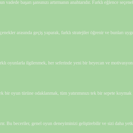
n vadede başarı şansınızı artırmanın anahtarıdır. Farklı eğlence seçen
eçenekler arasında geçiş yaparak, farklı stratejiler öğrenir ve bunları uy
Farklı oyunlarla ilgilenmek, her seferinde yeni bir heyecan ve motivasyo
k bir oyun türüne odaklanmak, tüm yatırımınızı tek bir sepete koymak gibi
ır. Bu beceriler, genel oyun deneyiminizi geliştirebilir ve sizi daha yet