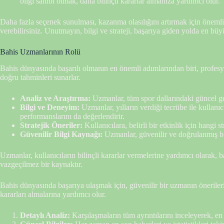
bilgi sahibi olmak, daha bilinçli kararlar almanıza yardımcı olur.
Daha fazla seçenek sunulması, kazanma olasılığını artırmak için önemli bir
verebilirsiniz. Unutmayın, bilgi ve strateji, başarıya giden yolda en büy
Bahis Uzmanlarının Rolü
Bahis dünyasında başarılı olmanın en önemli adımlarından biri, profesyon
doğru tahminleri sunarlar.
Analiz ve Araştırma:
Uzmanlar, tüm spor dallarındaki güncel geli
Bilgi ve Deneyim:
Uzmanlar, yılların verdiği tecrübe ile kullanı
performanslarını da değerlendirir.
Stratejik Öneriler:
Kullanıcılara, belirli bir etkinlik için hangi 
Güvenilir Bilgi Kaynağı:
Uzmanlar, güvenilir ve doğrulanmış bilg
Uzmanlar, kullanıcıların bilinçli kararlar vermelerine yardımcı olarak, 
vazgeçilmez bir kaynaktır.
Bahis dünyasında başarıya ulaşmak için, güvenilir bir uzmanın önerileri
kararları almalarına yardımcı olur.
Detaylı Analiz:
Karşılaşmaların tüm ayrıntılarını inceleyerek, en 