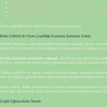
Daha Fazla Seçenek ile Kazanma Olasılığınızı Yükseltin
Bahis Uzmanlarının Rolü
Bahis Uzmanlarının Eğlence Alternatiflerini Nasıl Değerlendirdi
b) Editörlerin Önerdiği Farklı Stratejiler
Oyun çeşitliliği bahis editör: Kazanma şansınızı artırın
Bahis Editörü ile Oyun Çeşitliliği Kazanma Şansınızı Artırın
Modern dünyada, online platformlar üzerinden sunulan eğlence seçenekler
ediyor. Bu tür aktiviteler, hem eğlenceli zaman geçirmeyi sağlıyor hem de
Farklı alanlarda denemeler yapmak
, bireylerin hem eğlenmesini hem
Böylece, bireyler her deneyimden öğrenerek daha bilinçli kararlar verebi
Strateji geliştirme ve analiz yeteneklerini
kullanmak, kazanma ihtimalini ö
olur. Bu bilgiler ışığında, daha etkili stratejiler geliştirerek başarı oranı y
Sonuç olarak, online platformlar üzerinden sunulan geniş eğlence yelpazes
önem taşır. Bu nedenle, farklı eğlence seçeneklerini değerlendirerek, 
Çeşitli Eğlencelerin Önemi