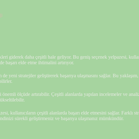
ği
i giderek daha çeşitli hale geliyor. Bu geniş seçenek yelpazesi, kullan
 başarı elde etme ihtimalini artırıyor.
 de yeni stratejiler geliştirerek başarıya ulaşmasını sağlar. Bu yaklaşı
lirler.
nemli ölçüde artırabilir. Çeşitli alanlarda yapılan incelemeler ve anali
ükseltilebilir.
i, kullanıcıların çeşitli alanlarda başarı elde etmesini sağlar. Farklı s
kendinizi sürekli geliştirmeniz ve başarıya ulaşmanız mümkündür.