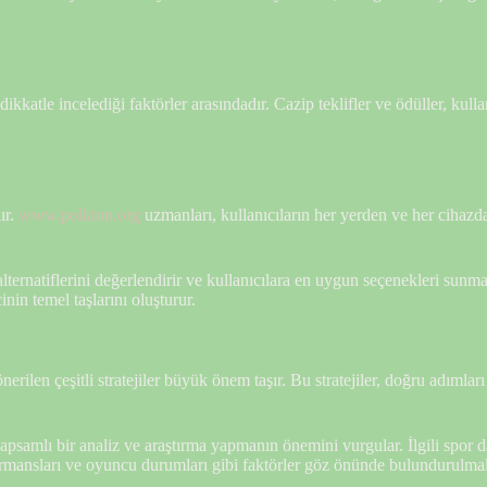
tle incelediği faktörler arasındadır. Cazip teklifler ve ödüller, kullanıc
ır.
www.polkton.org
uzmanları, kullanıcıların her yerden ve her cihazda
ternatiflerini değerlendirir ve kullanıcılara en uygun seçenekleri sunmaya 
in temel taşlarını oluşturur.
nerilen çeşitli stratejiler büyük önem taşır. Bu stratejiler, doğru adımla
mlı bir analiz ve araştırma yapmanın önemini vurgular. İlgili spor dalı
formansları ve oyuncu durumları gibi faktörler göz önünde bulundurulmal