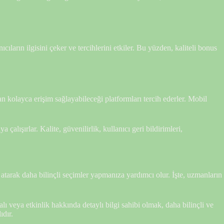
ıların ilgisini çeker ve tercihlerini etkiler. Bu yüzden, kaliteli bonus
n kolayca erişim sağlayabileceği platformları tercih ederler. Mobil
çalışırlar. Kalite, güvenilirlik, kullanıcı geri bildirimleri,
rı atarak daha bilinçli seçimler yapmanıza yardımcı olur. İşte, uzmanların
 veya etkinlik hakkında detaylı bilgi sahibi olmak, daha bilinçli ve
ıdır.