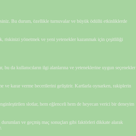
rsiniz. Bu durum, özellikle turnuvalar ve büyük ödüllü etkinliklerde
ek, riskinizi yönetmek ve yeni yetenekler kazanmak için çeşitliliği
dır, bu da kullanıcıların ilgi alanlarına ve yeteneklerine uygun seçenekler
e ve karar verme becerilerini geliştirir. Kartlarla oynarken, rakiplerin
nginleştirilen slotlar, hem eğlenceli hem de heyecan verici bir deneyim
ın durumları ve geçmiş maç sonuçları gibi faktörleri dikkate alarak
r.