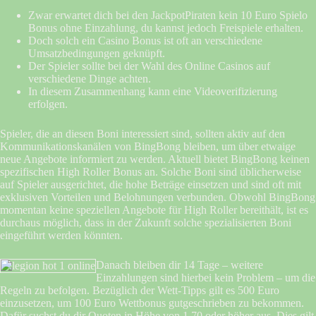
Zwar erwartet dich bei den JackpotPiraten kein 10 Euro Spielo
Bonus ohne Einzahlung, du kannst jedoch Freispiele erhalten.
Doch solch ein Casino Bonus ist oft an verschiedene
Umsatzbedingungen geknüpft.
Der Spieler sollte bei der Wahl des Online Casinos auf
verschiedene Dinge achten.
In diesem Zusammenhang kann eine Videoverifizierung
erfolgen.
Spieler, die an diesen Boni interessiert sind, sollten aktiv auf den
Kommunikationskanälen von BingBong bleiben, um über etwaige
neue Angebote informiert zu werden. Aktuell bietet BingBong keinen
spezifischen High Roller Bonus an. Solche Boni sind üblicherweise
auf Spieler ausgerichtet, die hohe Beträge einsetzen und sind oft mit
exklusiven Vorteilen und Belohnungen verbunden. Obwohl BingBong
momentan keine speziellen Angebote für High Roller bereithält, ist es
durchaus möglich, dass in der Zukunft solche spezialisierten Boni
eingeführt werden könnten.
Danach bleiben dir 14 Tage – weitere
Einzahlungen sind hierbei kein Problem – um die
Regeln zu befolgen. Bezüglich der Wett-Tipps gilt es 500 Euro
einzusetzen, um 100 Euro Wettbonus gutgeschrieben zu bekommen.
Dafür suchst du dir Quoten in Höhe von 1,70 oder höher aus. Dies gilt