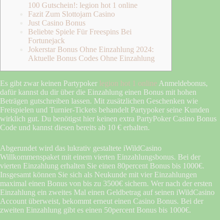
100 Gutschein!: legion hot 1 online
Fazit Zum Slottojam Casino
Just Casino Bonus
Beliebte Spiele Für Freespins Bei
Fortunejack
Jokerstar Bonus Ohne Einzahlung 2024:
Aktuelle Bonus Codes Ohne Einzahlung
Es gibt zwar keinen Partypoker
legion hot 1 online
Anmeldebonus,
dafür kannst du dir über die Einzahlung einen Bonus mit hohen
Beträgen gutschreiben lassen. Mit zusätzlichen Geschenken wie
Freispielen und Turnier-Tickets behandelt Partypoker seine Kunden
wirklich gut.
Du benötigst hier keinen extra PartyPoker Casino Bonus
Code und kannst diesen bereits ab 10 € erhalten.
Abgerundet wird das lukrativ gestaltete iWildCasino
Willkommenspaket mit einem vierten Einzahlungsbonus. Bei der
vierten Einzahlung erhalten Sie einen 80percent Bonus bis 1000€.
Insgesamt können Sie sich als Neukunde mit vier Einzahlungen
maximal einen Bonus von bis zu 3500€ sichern. Wer nach der ersten
Einzahlung ein zweites Mal einen Geldbetrag auf seinen iWildCasino
Account überweist, bekommt erneut einen Casino Bonus. Bei der
zweiten Einzahlung gibt es einen 50percent Bonus bis 1000€.