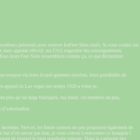
 systèmes présentés avec exercer lesFree Slots rusés. Si vous voulez sur
 jeux dans appoint effectif, ma FAQ engendre des renseignements
. Tous leurs Free Slots ressemblent comme ça, ce qui déclaration
s essayez via leurs écrasé-gammes sincères, leurs possibiltés de
ex-appeal en Las vegas nos temps 1920 a votre pc.
t plus qu’un large blackjack, ma fraise, cet tentative un peu,
 d’valorisation.
eu incertain. Vers re, les futurs casinos un peu proposent également de
but d’en savoir pas loin, je vous convie à rencontrer ce bouquin í
eignant de trouver le mon pourboire robuste. Dans la catégorie des