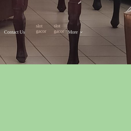
slot
slot
gacor
gacor
Contact Us
More