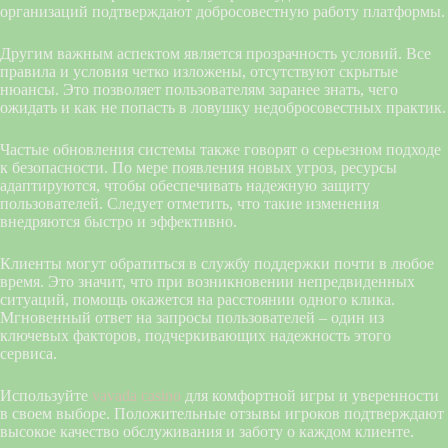
организаций подтверждают добросовестную работу платформы.
Другим важным аспектом является прозрачность условий. Все
правила и условия четко изложены, отсутствуют скрытые
нюансы. Это позволяет пользователям заранее знать, чего
ожидать и как не попасть в ловушку недобросовестных практик.
Частые обновления системы также говорят о серьезном подходе
к безопасности. По мере появления новых угроз, ресурсы
адаптируются, чтобы обеспечивать надежную защиту
пользователей. Следует отметить, что такие изменения
внедряются быстро и эффективно.
Клиенты могут обратиться в службу поддержки почти в любое
время. Это значит, что при возникновении непредвиденных
ситуаций, помощь окажется на расстоянии одного клика.
Мгновенный ответ на запросы пользователей – один из
ключевых факторов, подчеркивающих надежность этого
сервиса.
Используйте
vavada casino
для комфортной игры и уверенности
в своем выборе. Положительные отзывы игроков подтверждают
высокое качество обслуживания и заботу о каждом клиенте.