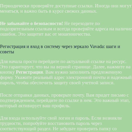
Периодически проверяйте доступные ссылки. Иногда они могут
меняться, и важно быть в курсе свежих данных.
Не забывайте о безопасности!
Не переходите по
подозрительным ссылкам и всегда проверяйте адреса на наличие
ошибок. Это защитит вас от мошенничества.
Регистрация и вход в систему через зеркало Vavada: шаги и
советы
Для начала просто перейдите по актуальной ссылке на ресурс.
Это гарантирует, что вы на верной странице. Далее, нажмите на
кнопку
Регистрация
. Вам нужно заполнить предложенную
форму. Укажите реальный адрес электронной почты и надежный
пароль, чтобы обеспечить защиту своей учетной записи.
После отправки данных, проверьте почту. Вам придет письмо с
подтверждением, перейдите по ссылке в нем. Это важный этап,
который активирует ваш профиль.
Для входа используйте свой логин и пароль. Если возникли
трудности, попробуйте восстановить пароль через
соответствующий раздел. Не забудьте проверить папку со