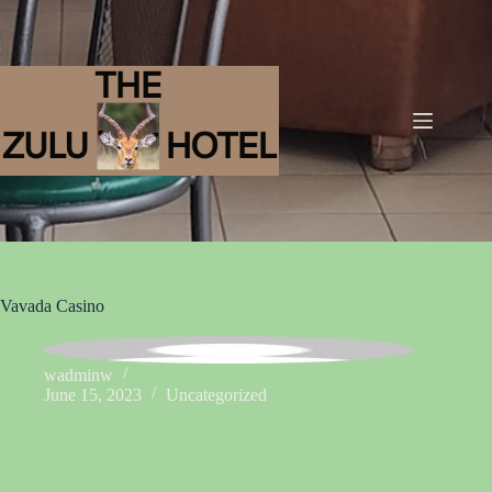
Vavada Casino
wadminw
June 15, 2023
Uncategorized