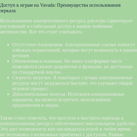
Доступ к играм на Vavada: Преимущества использования
зеркала
Использование альтернативного ресурса для игры гарантирует
постоянный и стабильный доступ к вашим любимым
активностям. Вот что стоит учитывать:
Отсутствие блокировок. Альтернативные ссылки помогут
избежать ограничений, которые могут возникнуть в вашем
регионе.
Обновления и новинки. На таких платформах часто
появляются свежие разработки и функции, не доступные
на стандартной версии.
Скорость загрузки. В некоторых случаях альтернативные
ресурсы могут загружаться быстрее, что улучшает общий
игровой процесс.
Дополнительные бонусы. Используя альтернативные
варианты, вы можете встретить эксклюзивные
предложения и акции.
Также стоит отметить, что простота и быстрота перехода к
альтернативному ресурсу обеспечивают максимальное удобство.
Это дает возможность вам наслаждаться игрой в любое время,
не беспокоясь о возможных проблемах с доступом. Разные