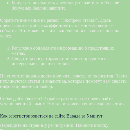
Бонусы за лояльность – чем чаще играете, тем больше
бонусных баллов накопите.
Обратите внимание на раздел “Экспресс ставки”. Здесь
предлагаются особые коэффициенты на множественные
события. Это может значительно увеличить ваши шансы на
успех.
Регулярно обновляйте информацию о предстоящих
матчах.
Следите за операторами, они могут предложить
интересные варианты ставок.
Не упустите возможность получить советы от экспертов. Часто
публикуются статьи и аналитика, которые помогут вам сделать
информированный выбор.
Соблюдайте бюджет! Играйте разумно и не превышайте
установленный лимит. Это залог долгосрочного удовольствия.
Как зарегистрироваться на сайте Вавада за 5 минут
Перейдите на страницу регистрации. Найдите кнопку