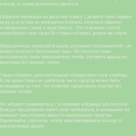
платеж, и сумма мгновенно удвоится.
Обратите внимание на риск-free ставку. Сделайте свою первую
игру, и если она не увенчается успехом, получите обратно
оговоренную сумму в виде бонуса. Это отличный способ
попробовать свои силы без страха потерять деньги на старте.
Периодически проводятся акции для новых пользователей, где
можно получить бесплатные пари. Не упустите шанс
использовать такие предложения, чтобы улучшить шансы на
выигрыш без лишних затрат.
Также поищите дополнительные поощрения в виде кэшбэка.
Если ваша ставка не сработала, часть средств может быть
возвращена на счет, что позволит продолжить участие без
лишних потерь.
Не забудьте ознакомиться с условиями вейджера для бонусов.
Каждое предложение имеет свои требования, и понимание их
поможет вам успешно вывести выигранные средства.
Применяйте стратегии, чтобы максимизировать выгоду от
предлагаемых акций.