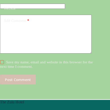
Website
Add Comment
*
Save my name, email and website in this browser for the
next time I comment.
Post Comment
The Zulu Hotel