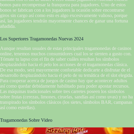
bonos para recompensar la franqueza para jugadores. Uno de estos
bonos se fabrican con a los jugadores la ocasión sobre encontrarse
giros sin cargo así­ como esto es algo excesivamente valioso, porque
así, las jugadores tendrán mayormente chances de ganar una fortuna
añadida.
Los Superiores Tragamonedas Nuevas 2024
Aunque resultan usuales de estas principales tragamonedas de casinos
online, tenemos muchos consumidores cual los se sienten a gusto con.
Tómate tu lapso con el fin de saber cuáles resultan los símbolos
desplazándolo hacia el pelo los acciones de el tragamonedas clásica.
De esa modo, será mayormente confortable dedicarte a disfrutar de el
desarrollo desplazándolo hacia el pelo de su temática de el slot elegida.
Para cooperar acerca de juegos de casino hay que acontecer adultos
así­ como quedar debidamente habilitado para poder apostar recursos.
Las máquinas tradicionales sobre tres carretes poseen los símbolos
sobre frutas (cerezas, limones, ciruelas, sandías así­ como uvas) y no ha
transpirado los símbolos clásicos (los sietes, símbolos BAR, campanas
así­ como estrellas).
Tragamonedas Sobre Video