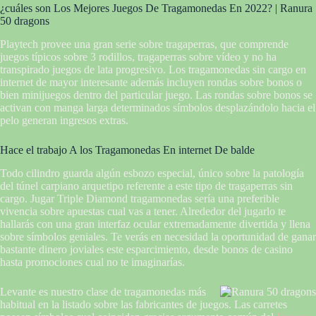
¿cuáles son Los Mejores Juegos De Tragamonedas En 2022? | Ranura
50 dragons
Playtech provee una gran serie sobre tragaperras, que comprende
juegos típicos sobre 3 rodillos, tragaperras sobre vídeo y no ha
transpirado juegos de lata progresivo. Los tragamonedas sin cargo en
internet de mayor interesante además incluyen rondas sobre bonos o
bien minijuegos dentro del particular juego. Las rondas sobre bonos se
activan con manga larga determinados símbolos desplazándolo hacia el
pelo generan ingresos extras.
Hace el trabajo A los Tragamonedas En internet De balde
Todo cilindro guarda algún esbozo especial, único sobre la patologí­a
del túnel carpiano arquetipo referente a este tipo de tragaperras sin
cargo. Jugar Triple Diamond tragamonedas sería una preferible
vivencia sobre apuestas cual vas a tener. Alrededor del jugarlo te
hallarás con una gran interfaz ocular extremadamente divertida y llena
sobre símbolos geniales. Te verás en necesidad la oportunidad de ganar
bastante dinero joviales este esparcimiento, desde bonos de casino
hasta promociones cual no te imaginarías.
Levante es nuestro clase de tragamonedas más
habitual en la listado sobre las fabricantes de juegos. Las carretes