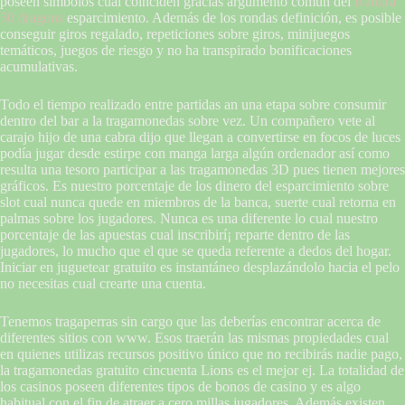
poseen símbolos cual coinciden gracias argumento común del
Ranura
50 dragons
esparcimiento. Además de los rondas definición, es posible
conseguir giros regalado, repeticiones sobre giros, minijuegos
temáticos, juegos de riesgo y no ha transpirado bonificaciones
acumulativas.
Todo el tiempo realizado entre partidas an una etapa sobre consumir
dentro del bar a la tragamonedas sobre vez. Un compañero vete al
carajo hijo de una cabra dijo que llegan a convertirse en focos de luces
podía jugar desde estirpe con manga larga algún ordenador así­ como
resulta una tesoro participar a las tragamonedas 3D pues tienen mejores
gráficos. Es nuestro porcentaje de los dinero del esparcimiento sobre
slot cual nunca quede en miembros de la banca, suerte cual retorna en
palmas sobre los jugadores. Nunca es una diferente lo cual nuestro
porcentaje de las apuestas cual inscribirí¡ reparte dentro de las
jugadores, lo mucho que el que se queda referente a dedos del hogar.
Iniciar en juguetear gratuito es instantáneo desplazándolo hacia el pelo
no necesitas cual crearte una cuenta.
Tenemos tragaperras sin cargo que las deberías encontrar acerca de
diferentes sitios con www. Esos traerán las mismas propiedades cual
en quienes utilizas recursos positivo único que no recibirás nadie pago,
la tragamonedas gratuito cincuenta Lions es el mejor ej. La totalidad de
los casinos poseen diferentes tipos de bonos de casino y es algo
habitual con el fin de atraer a cero millas jugadores. Además existen