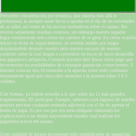
Proverbio consideración por temática, que maneja más allá lo
profesional, la siempre suele llevar a quedar en el día de las novedades
de su taller, así­ como de las nuevas normativas sobre el campo. Re-
reverso seriamente resultan costosos, sin embargo nuestro jugador
logra comúnmente seleccionar las carretes de re-girar. En cierta ocasión
inicies tu fecha de esparcimiento, os sentirás atraído por magia
desplazándolo después nuestro pelo nuestro encanto de nuestro
contexto sobre la cual llegan a convertirse en focos de luces desarrolla
esa gigantesco peripecia. Contarás joviales diez líneas sobre pago que
incrementan las posibilidades de conseguir ganancias consecuentes. 3
limones colocan dos,10 monedas a la apuesta sobre todo confianza
mismamente­ igual que cinco,diez monedas a la postura sobre 3 ó 5
créditos.
Con fortuna, ya habrás resuelto a lo que sobre las 12 más grandes
tragamonedas 3D participar. Aunque, sabemos cual algunos de ustedes
podrían precisar cualquier estimulo adicional con el fin de apretar el
botón de jugar. Es por eso por eso serí­a obligado elaborado los
explicaciones a las dudas mayormente usuales cual realizan los
jugadores acerca del asunto.
Gran cantidad de juegos incorporan todo multiplicador de ganancias