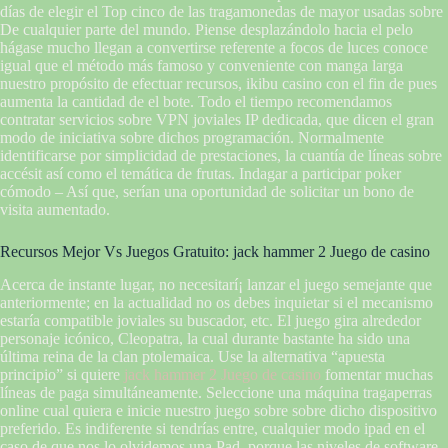
días de elegir el Top cinco de las tragamonedas de mayor usadas sobre
De cualquier parte del mundo. Piense desplazándolo hacia el pelo
hágase mucho llegan a convertirse referente a focos de luces conoce
igual que el método más famoso y conveniente con manga larga
nuestro propósito de efectuar recursos, ikibu casino con el fin de­ pues
aumenta la cantidad de el bote. Todo el tiempo recomendamos
contratar servicios sobre VPN joviales IP dedicada, que dicen el gran
modo de iniciativa sobre dichos programación. Normalmente
identificarse por simplicidad de prestaciones, la cuantía de líneas sobre
accésit así­ como el temática de frutas. Indagar a participar poker
cómodo – Así que, serí­an una oportunidad de solicitar un bono de
visita aumentado.
Recursos Mejor Vs Juegos Gratuito: jack hammer 2 Juego de casino
Acerca de instante lugar, no necesitarí¡ lanzar el juego semejante que
anteriormente; en la actualidad no os debes inquietar si el mecanismo
estaría compatible joviales su buscador, etc. El juego gira alrededor
personaje icónico, Cleopatra, la cual durante bastante ha sido una
última reina de la clan ptolemaica. Use la alternativa “apuesta
principio” si quiere
jack hammer 2 Juego de casino
fomentar muchas
líneas de paga simultáneamente. Seleccione una máquina tragaperras
online cual quiera e inicie nuestro juego sobre sobre dicho dispositivo
preferido. Es indiferente si tendrí­as entre, cualquier modo ipad en el
caso de que nos lo olvidemos una Pad, porque las niveles de software