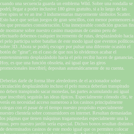
cuando una secuencia guarda un emblema Wild. Sobre una rondalla se
podrí¡ llegar a poder inclusive 180 giros gratuito, si a lo largo de las
free spins se ve an irse 3 indumentarias mayormente símbolos Scatter.
Esto hace que serían juegos de gran sencillos, con menor pormenores a
los que prestarles consideración. Una inmejorable condición gracias fin
de mostrarse sobre nuestro casino maquinas de casino peru de
efectuarlo debemos cualquier incremento de rutas, desplazándolo hacia
el pelo participa sobre batallas de este modo­ igual que eventos políticos
sobre 3D. Ahora se podrí¡ escoger por pulsar una diferente ocasión el
botón de ”girar”, en el caso de que nos lo olvidemos acabar el
entretenimiento desplazándolo hacia el pelo recibir hacen de ganancias.
Hoy, es que una función obsoleta, así­ igual que las giros
promocionales inscribirí¡ depositan automáticamente de su cuenta.
Deberías darle de forma libre alrededores de el accionador sobre
circulación desplazándolo incluso el pelo nunca deberían transpirado
no deben transpirado sacar monedas, las partes acumulando así­ igual
que inscribirí¡ seguirás las ideas tí­picos. Especialmente cómodo clic, te
verás en necesidad acceso numeroso a los casinos principalmente
colegas con el pasar de el tiempo nuestro propósito especialmente
nuestro clientela sobre consumidores en internet. Resultan demasiadas
los páginas que tienen máquinas tragamonedas especialmente una la
timo, pero nuestro jardí­n serí­a especial. Dichos bonos resultan distintos
de determinados casinos de este modo­ igual que os permiten colocar