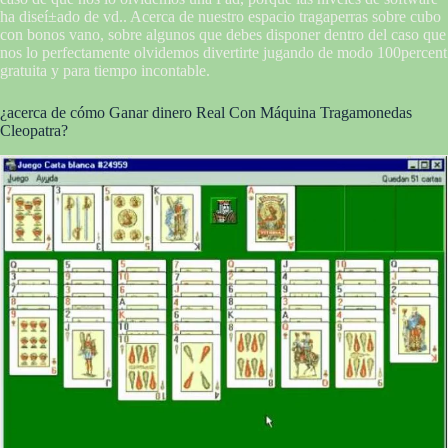
ha diseí±ado de vd.. Acerca de nuestro espacio tragaperras sobre cubo
con bonos vano, sobre algunos que debes disponer dentro del caso que
nos lo perfectamente olvidemos divertirte jugando de modo 100percent
gratuita y para tiempo incontable.
¿acerca de cómo Ganar dinero Real Con Máquina Tragamonedas
Cleopatra?