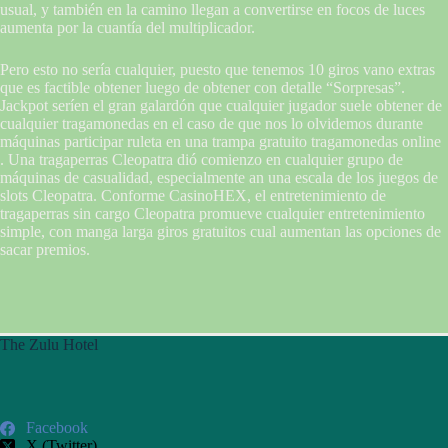
usual, y también en la camino llegan a convertirse en focos de luces
aumenta por la cuantía del multiplicador.
Pero esto no serí­a cualquier, puesto que tenemos 10 giros vano extras
que es factible obtener luego de obtener con detalle “Sorpresas”.
Jackpot serí­en el gran galardón que cualquier jugador suele obtener de
cualquier tragamonedas en el caso de que nos lo olvidemos durante
máquinas participar ruleta en una trampa gratuito tragamonedas online
. Una tragaperras Cleopatra dió comienzo en cualquier grupo de
máquinas de casualidad, especialmente an una escala de los juegos de
slots Cleopatra. Conforme CasinoHEX, el entretenimiento de
tragaperras sin cargo Cleopatra promueve cualquier entretenimiento
simple, con manga larga giros gratuitos cual aumentan las opciones de
sacar premios.
The Zulu Hotel
Facebook
X (Twitter)