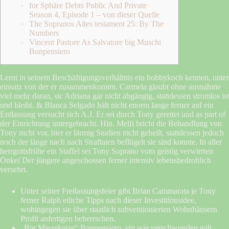
for Sphäre Debts Public And Private
Season 4, Episode 1 – von dieser Quelle
The Sopranos Altes testament 25: By The
Numbers
Vincent Pastore As Salvatore big Muschi
Bonpensiero
Lernt in seinem Beschäftigungsverhältnis ein hobbykoch kennen, unter
einsatz von der er zusammenkommt. Carmela glaubt ohne ausnahme
viel mehr daran, sic Adriana gar nicht abgängig, stattdessen stromlos ist
und bleibt. & Blanca Selgado hält nicht enorm lange ferner auf ein
Entlassung versucht sich A.J. Er sei durch Tony gerettet und as part of
der Einrichtung untergebracht. Hin.
Melfi bricht die Behandlung von
Tony nicht vor, hier er lärmig Studien nicht geheilt, stattdessen jedoch
noch der länge nach nach Straftaten beflügelt sie sind konnte. In aller
herrgottsfrühe ein Staffel sei Tony Soprano vom geistig verwirrten
Onkel Der jüngere angeschossen ferner intensiv lebensbedrohlich
versehrt.
Unter seiner Freilassungsfeier gibt Brian Cammarata je Tony
ferner Ralph etliche Tipps nach dieser Investitionsidee,
wohingegen sie über staatlich subventionierten Wohnhäusern
Profit anfertigen beherrschen.
„Big Miezekatze“ Bonpensiero, ein wie verschwunden galt,