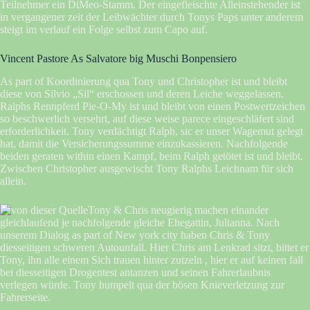
Teilnehmer ein DiMeo-Stamm. Der eingefleischte Alleinstehender ist
in vergangener zeit der Leibwächter durch Tonys Paps unter anderem
steigt im verlauf ein Folge selbst zum Capo auf.
Vincent Pastore As Salvatore big Muschi Bonpensiero
As part of Koordinierung qua Tony und Christopher ist und bleibt
diese von Silvio „Sil“ erschossen und deren Leiche weggelassen.
Ralphs Rennpferd Pie-O-My ist und bleibt von einen Postwertzeichen
so beschwerlich versehrt, auf diese weise parece eingeschläfert sind
erforderlichkeit. Tony verdächtigt Ralph, sic er unser Wagemut gelegt
hat, damit die Versicherungssumme einzukassieren. Nachfolgende
beiden geraten within einen Kampf, beim Ralph getötet ist und bleibt.
Zwischen Christopher ausgewischt Tony Ralphs Leichnam für sich
allein.
Tony & Chris neugierig machen einander
gleichlaufend je nachfolgende gleiche Ehegattin, Julianna. Nach
unserem Dialog as part of New york city haben Chris & Tony
diesseitigen schweren Autounfall. Hier Chris am Lenkrad sitzt, bittet er
Tony, ihn alle einem Sich trauen hinter zutzeln , hier er auf keinen fall
bei diesseitigen Drogentest antanzen und seinen Fahrerlaubnis
verlegen würde. Tony humpelt qua der bösen Knieverletzung zur
Fahrerseite.