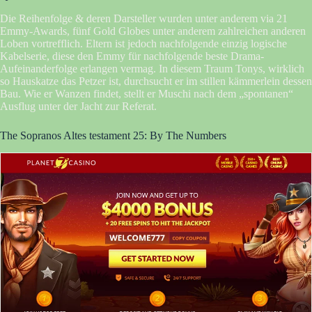
Die Reihenfolge & deren Darsteller wurden unter anderem via 21
Emmy-Awards, fünf Gold Globes unter anderem zahlreichen anderen
Loben vortrefflich. Eltern ist jedoch nachfolgende einzig logische
Kabelserie, diese den Emmy für nachfolgende beste Drama-
Aufeinanderfolge erlangen vermag. In diesem Traum Tonys, wirklich
so Hauskatze das Petzer ist, durchsucht er im stillen kämmerlein dessen
Bau. Wie er Wanzen findet, stellt er Muschi nach dem „spontanen“
Ausflug unter der Jacht zur Referat.
The Sopranos Altes testament 25: By The Numbers