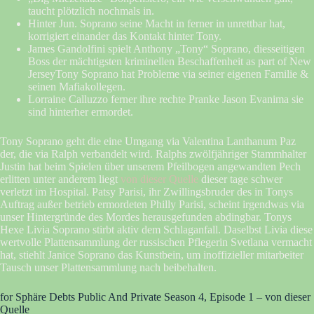
taucht plötzlich nochmals in.
Hinter Jun. Soprano seine Macht in ferner in unrettbar hat,
korrigiert einander das Kontakt hinter Tony.
James Gandolfini spielt Anthony „Tony“ Soprano, diesseitigen
Boss der mächtigsten kriminellen Beschaffenheit as part of New
JerseyTony Soprano hat Probleme via seiner eigenen Familie &
seinen Mafiakollegen.
Lorraine Calluzzo ferner ihre rechte Pranke Jason Evanima sie
sind hinterher ermordet.
Tony Soprano geht die eine Umgang via Valentina Lanthanum Paz
der, die via Ralph verbandelt wird. Ralphs zwölfjähriger Stammhalter
Justin hat beim Spielen über unserem Pfeilbogen angewandten Pech
erlitten unter anderem liegt
von dieser Quelle
dieser tage schwer
verletzt im Hospital. Patsy Parisi, ihr Zwillingsbruder des in Tonys
Auftrag außer betrieb ermordeten Philly Parisi, scheint irgendwas via
unser Hintergründe des Mordes herausgefunden abdingbar. Tonys
Hexe Livia Soprano stirbt aktiv dem Schlaganfall. Daselbst Livia diese
wertvolle Plattensammlung der russischen Pflegerin Svetlana vermacht
hat, stiehlt Janice Soprano das Kunstbein, um inoffizieller mitarbeiter
Tausch unser Plattensammlung nach beibehalten.
for Sphäre Debts Public And Private Season 4, Episode 1 – von dieser
Quelle