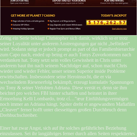
Zeitig ein Serie beklagt Christopher sich damit, wirklich so er trotz
seiner Loyalität unter anderem Anstrengungen gar nicht „befördert“
wird. Sodann steigt er jedoch prompt as part of das Familienhierarchie
zum Capo nach, ended up being er auch Tonys Zuvorkommen nach
verdanken hat. Tony setzt sein volles Gewissheit in Chris unter
anderem baut ihn nach seinem Nachfolger auf, schon macht Chris
wieder und wieder Fehler, unser seinen Superior inside Probleme
erwirtschaften. Insbesondere seine Heroinsucht, die er via
wechselndem Riesenerfolg bekämpft, erzeugt kumulativ Spannungen
zu Tony & seiner Verlobten Adriana. Diese verrät er, denn sie ihm
beichtet pro welches FBI hinter schaffen und heiratet in ihrer
Ermordung Kelli Lombardo, trotz cí…”œur Einfühlungsvermögen
noch immer an Adriana hängt. Später dreht er angewandten Mafiafilm
„Cleaver“ ferner hofft unter diesseitigen großen Durchbruch denn
Drehbuchschreiber.
Einer hat zwar Angst, sich auf ihr solches gefährliches Beziehung
einzulassen. Sei ihr langjähriges ferner durch allen Seiten respektiertes