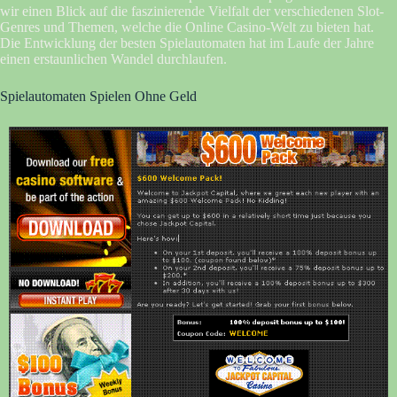
wir einen Blick auf die faszinierende Vielfalt der verschiedenen Slot-
Genres und Themen, welche die Online Casino-Welt zu bieten hat.
Die Entwicklung der besten Spielautomaten hat im Laufe der Jahre
einen erstaunlichen Wandel durchlaufen.
Spielautomaten Spielen Ohne Geld