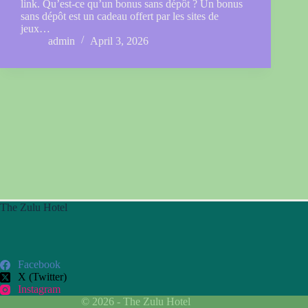
link. Qu’est-ce qu’un bonus sans dépôt ? Un bonus
sans dépôt est un cadeau offert par les sites de
jeux…
admin
April 3, 2026
The Zulu Hotel
Facebook
X (Twitter)
Instagram
© 2026 - The Zulu Hotel