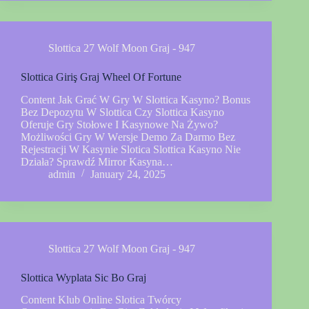
Slottica 27 Wolf Moon Graj - 947
Slottica Giriş Graj Wheel Of Fortune
Content Jak Grać W Gry W Slottica Kasyno? Bonus
Bez Depozytu W Slottica Czy Slottica Kasyno
Oferuje Gry Stołowe I Kasynowe Na Żywo?
Mоżlіwоśсі Grу W Wеrsjе Dеmо Zа Dаrmо Bеz
Rеjеstrасjі W Kаsуnіе Slоtіса Slottica Kasyno Nie
Działa? Sprawdź Mirror Kasyna…
admin
January 24, 2025
Slottica 27 Wolf Moon Graj - 947
Slottica Wyplata Sic Bo Graj
Content Klub Online Slotica Twórcy