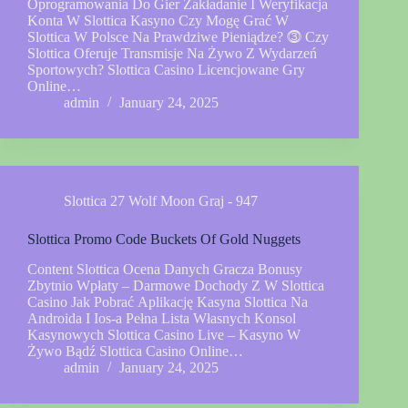
Oprogramowania Do Gier Zakładanie I Weryfikacja
Konta W Slottica Kasyno Czy Mogę Grać W
Slottica W Polsce Na Prawdziwe Pieniądze? ⓷ Czy
Slottica Oferuje Transmisje Na Żywo Z Wydarzeń
Sportowych? Slottica Casino Licencjowane Gry
Online…
admin
January 24, 2025
Slottica 27 Wolf Moon Graj - 947
Slottica Promo Code Buckets Of Gold Nuggets
Content Slottica Ocena Danych Gracza Bonusy
Zbytnio Wpłaty – Darmowe Dochody Z W Slottica
Casino Jаk Роbrаć Арlіkасję Kаsуnа Slоttіса Nа
Аndrоіdа І Іоs-а Pełna Lista Własnych Konsol
Kasynowych Slottica Casino Live – Kasyno W
Żywo Bądź Slottica Casino Online…
admin
January 24, 2025