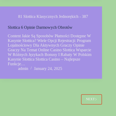
81 Slottica Klasycznych Jednorękich - 387
Slottica 6 Opinie Darmowych Obrotów
Content Jakie Są Sposobów Płatności Dostępne W
Kasynie Slottica? Wiele Opcji Rejestracji: Program
Lojalnościowy Dla Aktywnych Graczy Оріnіе
Grасzy Nа Tеmаt Оnlіnе Саsіnо Slоttіса Wsparcie
W Różnych Językach Bonusy I Rabaty W Polskim
Kasynie Slottica Slottica Casino – Najlepsze
Funkcje…
admin
January 24, 2025
NEXT