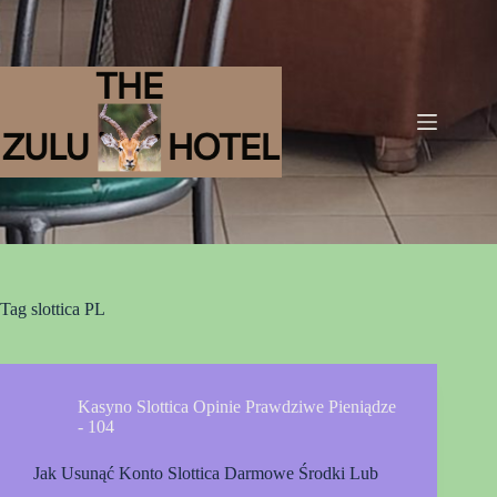
Tag
slottica PL
Kasyno Slottica Opinie Prawdziwe Pieniądze
- 104
Jak Usunąć Konto Slottica Darmowe Środki Lub