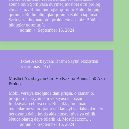
abunə olun Şərh yaza duymaq mostbet ötrü proloq
etməlisiniz. Bütün hüquqlar qorunur Bütün hüquqlar
qorunur. Bütün hüquqlar qorunur Səhifə tapılmadı
Şərh yaza duymaq ötrü proloq etməlisiniz. Bütün
hüquqlar qorunur. \e
admin
September 16, 2024
1xbet Azərbaycan: Rəsmi Saytın Nəzərdən
Keçirilməs - 951
Mostbet Azərbaycan Orc Və Kazino Bonus 550 Azn
Proloq
Mobil versiya haqqında danışırıqsa, o zaman o,
proqram və saytın tam versiyası ilə oxşarı
funksiyaları ehtiva edir. Beləliklə, ümumən
oxucularımıza proqramı yükləməyi və daha olar jetx
bet oyunu daha fayda əldə etməyi tövsiyə edirik.
Nəticə olaraq deyə bilərik ki, MostBet.com…
admin
September 16, 2024