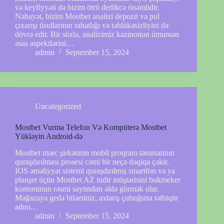
və keyfiyyəti də bizim ötrü dedikcə önəmlidir.
Nəhayət, bizim Mostbet analizi depozit və pul
çıxarışı üsullarının rahatlığı və təhlükəsizliyini də
dövrə edir. Bir sözlə, analizimiz kazinonun ümumən
əsas aspektlərini…
admin
September 15, 2024
Uncategorized
Mostbet Vurma Telefon Və Kompüterə Mostbet
Yükləyin Android-də
Mostbet mərc şirkətinin mobil proqram təminatının
quraşdırılması prosesi cəmi bir neçə dəqiqə çəkir.
IOS əməliyyat sistemi quraşdırılmış smartfon və ya
planşet üçün Mostbet AZ indir müştərisini bukmeker
kontorunun rəsmi saytından əldə görmək olar.
Mağazaya gedə bilərsiniz, axtarış çubuğuna tətbiqin
adını…
admin
September 15, 2024