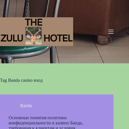
Tag
Banda casino вход
Banda
Основные понятия политики
конфиденциальности в казино Банда,
требования к клиентам и условия