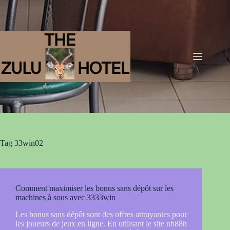
Tag
33win02
Comment maximiser les bonus sans dépôt sur les
machines à sous avec 3333win
Les bonus sans dépôt sont des offres attrayantes pour
les joueurs de jeux en ligne. En utilisant le site nh88h