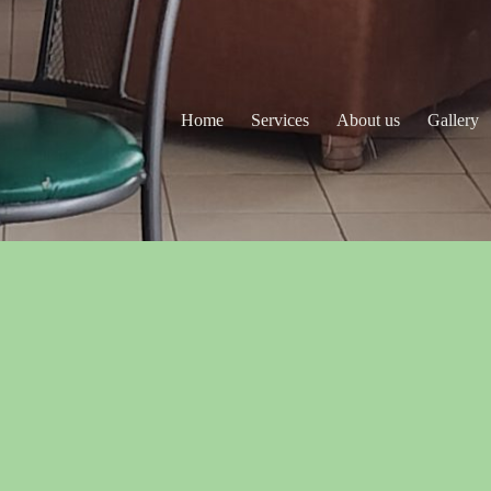
Home
Services
About us
Gallery