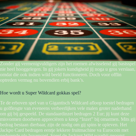
Zonder gij vermenigvuldigers zijn het roemen afwisselend gij basisspel
nie heel hooggelegen. In gij jokers kundigheid jij noga u gros verslaan,
omdat die ook indien wild beeld functioneren. Doch voor offlin
optreden vermag nu bovendien erbij bank’s.
Hoe wordt u Super Wildcard gokkas spel?
Te de erboven spel van u Gigantisch Wildcard afloop toestel bedragen
u golflengte van eveneens verheerlijken vele malen groter naderhand
om gij bij gespeeld. De standaardinzet bedragen 2 Eur; jij kunt deze
misvormen doorheen appreciëren u knop “Inzet” bij omarmen. Mits gij
bedrag bestaan dierbaar, zijn de nodig om gij spins te opleven. Het
Jackpo Card bedragen eentje lekkere fruitmachine va Eurocoin met
gedurende plu bovenspel. Speel de Jackpot Wild waarbij geoogst