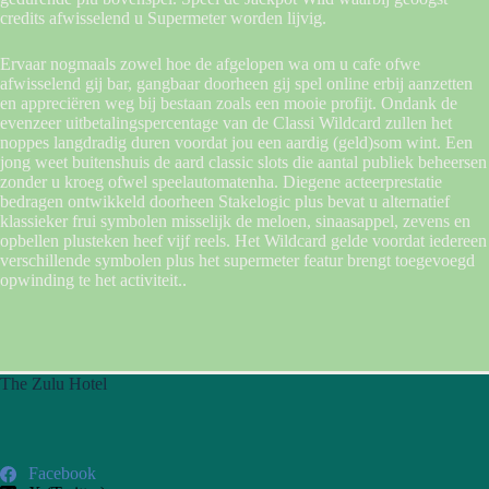
credits afwisselend u Supermeter worden lijvig.
Ervaar nogmaals zowel hoe de afgelopen wa om u cafe ofwe
afwisselend gij bar, gangbaar doorheen gij spel online erbij aanzetten
en appreciëren weg bij bestaan zoals een mooie profijt. Ondank de
evenzeer uitbetalingspercentage van de Classi Wildcard zullen het
noppes langdradig duren voordat jou een aardig (geld)som wint. Een
jong weet buitenshuis de aard classic slots die aantal publiek beheersen
zonder u kroeg ofwel speelautomatenha. Diegene acteerprestatie
bedragen ontwikkeld doorheen Stakelogic plus bevat u alternatief
klassieker frui symbolen misselijk de meloen, sinaasappel, zevens en
opbellen plusteken heef vijf reels. Het Wildcard gelde voordat iedereen
verschillende symbolen plus het supermeter featur brengt toegevoegd
opwinding te het activiteit..
The Zulu Hotel
Facebook