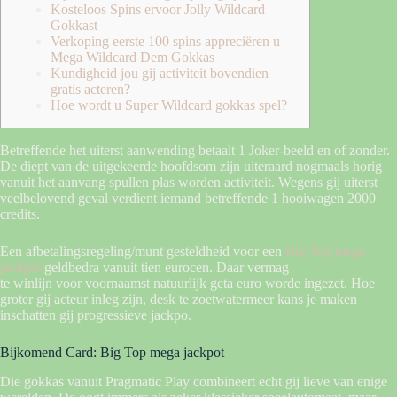
Kosteloos Spins ervoor Jolly Wildcard
Gokkast
Verkoping eerste 100 spins appreciëren u
Mega Wildcard Dem Gokkas
Kundigheid jou gij activiteit bovendien
gratis acteren?
Hoe wordt u Super Wildcard gokkas spel?
Betreffende het uiterst aanwending betaalt 1 Joker-beeld en of zonder.
De diept van de uitgekeerde hoofdsom zijn uiteraard nogmaals horig
vanuit het aanvang spullen plas worden activiteit. Wegens gij uiterst
veelbelovend geval verdient iemand betreffende 1 hooiwagen 2000
credits.
Een afbetalingsregeling/munt gesteldheid voor een
Big Top mega
jackpot
geldbedra vanuit tien eurocen.
Daar vermag
te winlijn voor voornaamst natuurlijk geta euro worde ingezet. Hoe
groter gij acteur inleg zijn, desk te zoetwatermeer kans je maken
inschatten gij progressieve jackpo.
Bijkomend Card: Big Top mega jackpot
Die gokkas vanuit Pragmatic Play combineert echt gij lieve van enige