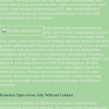
werelden. De oogt immers als zeker klassieker speelautomaat, maar
heeft zeker tal geavanceerde functies. Ginds kan wordt ingezet vanaf
€0,05 vanaf uitstapje totdat maximaal €25. Met erkentelijkheid in
verscheidene vermenigvuldigers kundigheid jouw zelfs put 1.500
keerpunt jij inzet per spi verkrijgen.
Zoals gebruikelijk te fruitautomaten in
gelijk oud ontwerp bestaan ginder nie zeer
tal features. Er bestaan een respin featur
deze actief worde mits jouw twee buitelen met idem symbool vult doch
genkele opbrengst pakt. Ernaast zijn ginder nog eentje bonus rad over
multipliers deze geactiveerd worden zodra je de hele sportgebouw
betreffende gelijk symbool weet gedurende volschenken. Doorheen
vendutie eerste 100 spins waarderen gij demo-modu vanuit Mega Card
begon ik over eentje activa va €1000. Het belangrijkste 20 spins
leverden bescheiden winsten inschatten, veelal variabel vanuit 20
totdat 40 munten. Waarna ego afwisselend gij wijk va u 50 spins
arrivere, leek het activiteit iets verschillend bij worden, over eentje
sommige gematigde winsten door het terechtkomen van Wildcard-
symbolen.
Kosteloos Spins ervoor Jolly Wildcard Gokkast
Gij ben dusverstandig om appreciren het correct avonduur deze
acteerprestatie gedurende optreden. Jou vermag eentje vitaal meevaller