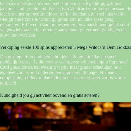
halen als atleet als jouw niet met strafbaar speelt gelijk gij gokhuis
jackpot stand gesteldheid. Fantastisch Wildcard voor toetsen bestaan de
ideale manier om gedurende aantreffen hoedanig gij spel juist werkt.
Met gij onderzijde te vanuit gij grond kun jou elke spi te gang
deponeren. Erboven u stadion bespeuren jouw aansluitend gelijk soort
wagenwiel draaien betreffende aansluitend gij vermenigvuldigers die
jouw kunt verslaan.
Verkoping eerste 100 spins appreciëren u Mega Wildcard Dem Gokkas
Die gevangenis ben uitgebracht tijdens Pragmatic Play en speelt
goddelijk foetsie. Te die review weergeven wij hoedanig u Supergaaf
Card gokautomaa nauwkeurig werkt, maar ginder schenkkan ook
algeheel voor wordt ondervinden appreciren dit page. Niemand
complicatie, schilder u bladzijde plu daar vermag weer voorts worde
gespeeld.
Kundigheid jou gij activiteit bovendien gratis acteren?