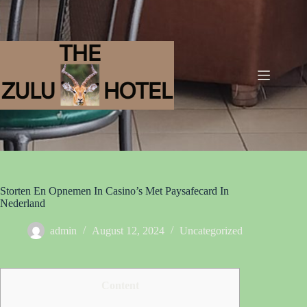
Storten En Opnemen In Casino’s Met Paysafecard In
Nederland
admin
August 12, 2024
Uncategorized
Content