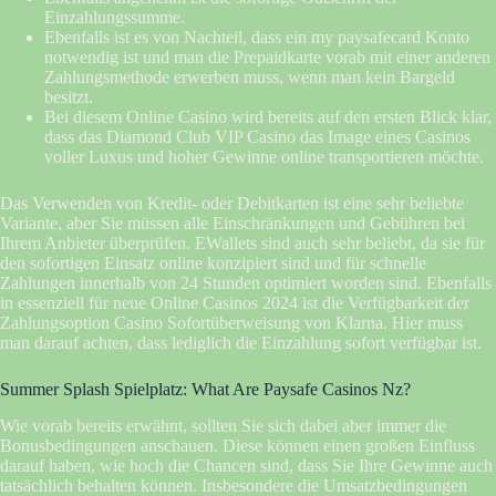
Einzahlungssumme.
Ebenfalls ist es von Nachteil, dass ein my paysafecard Konto
notwendig ist und man die Prepaidkarte vorab mit einer anderen
Zahlungsmethode erwerben muss, wenn man kein Bargeld
besitzt.
Bei diesem Online Casino wird bereits auf den ersten Blick klar,
dass das Diamond Club VIP Casino das Image eines Casinos
voller Luxus und hoher Gewinne online transportieren möchte.
Das Verwenden von Kredit- oder Debitkarten ist eine sehr beliebte
Variante, aber Sie müssen alle Einschränkungen und Gebühren bei
Ihrem Anbieter überprüfen. EWallets sind auch sehr beliebt, da sie für
den sofortigen Einsatz online konzipiert sind und für schnelle
Zahlungen innerhalb von 24 Stunden optimiert worden sind. Ebenfalls
in essenziell für neue Online Casinos 2024 ist die Verfügbarkeit der
Zahlungsoption Casino Sofortüberweisung von Klarna. Hier muss
man darauf achten, dass lediglich die Einzahlung sofort verfügbar ist.
Summer Splash Spielplatz: What Are Paysafe Casinos Nz?
Wie vorab bereits erwähnt, sollten Sie sich dabei aber immer die
Bonusbedingungen anschauen. Diese können einen großen Einfluss
darauf haben, wie hoch die Chancen sind, dass Sie Ihre Gewinne auch
tatsächlich behalten können. Insbesondere die Umsatzbedingungen