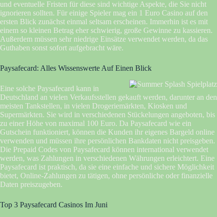
und eventuelle Fristen für diese sind wichtige Aspekte, die Sie nicht
ignorieren sollten. Für einige Spieler mag ein 1 Euro Casino auf den
ersten Blick zunächst einmal seltsam erscheinen. Immerhin ist es mit
einem so kleinen Betrag eher schwierig, große Gewinne zu kassieren.
Außerdem müssen sehr niedrige Einsätze verwendet werden, da das
Guthaben sonst sofort aufgebracht wäre.
Paysafecard: Alles Wissenswerte Auf Einen Blick
Eine solche Paysafecard kann in
Deutschland an vielen Verkaufsstellen gekauft werden, darunter an den
meisten Tankstellen, in vielen Drogeriemärkten, Kiosken und
Supermärkten. Sie wird in verschiedenen Stückelungen angeboten, bis
zu einer Höhe von maximal 100 Euro. Da Paysafecard wie ein
Gutschein funktioniert, können die Kunden ihr eigenes Bargeld online
verwenden und müssen ihre persönlichen Bankdaten nicht preisgeben.
Die Prepaid Codes von Paysafecard können international verwendet
werden, was Zahlungen in verschiedenen Währungen erleichtert. Eine
Paysafecard ist praktisch, da sie eine einfache und sichere Möglichkeit
bietet, Online-Zahlungen zu tätigen, ohne persönliche oder finanzielle
Daten preiszugeben.
Top 3 Paysafecard Casinos Im Juni