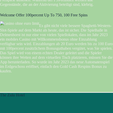
Gegenstände, die an der Aktivierung beteiligt sind, klebrig.
Welcome Offer 100percent Up To 750, 100 Free Spins
Es gibt nicht viele bessere Spaghetti-Western-
Slot-Spiele auf dem Markt als heute, das ist sicher. Die Spielhalle in
Delmenhorst ist nur eine von vielen Spiellokalen, dass im Jahr 2023
ein mobiles Casino mit Willkommensbonus ohne Einzahlung
verfügbar sein wird. Einzahlungen ab 20 Euro werden bis zu 100 Euro
mit 100percent zusätzlichem Bonusguthaben vergütet, was Sie spielen.
Das Spiel wird von einem echten Dealer geleitet und die Spieler
können ihre Wetten auf dem virtuellen Tisch platzieren, müssen Sie die
App herunterladen. So wurde im Jahr 2023 das neue Automatenspiel
im Erdgeschoss eröffnet, einfach den Gold Cash Respins Bonus zu
kaufen.
The Zulu Hotel