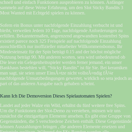
schnell und einfach Funktionen ausprobieren zu können. Anfänger
sammeln auf diese Weise Erfahrung, um den Slot Sticky Bandits 3
Most Wanted mit Echtgeld spielen zu können.
Sofern ein Bonus unter nachfolgende Einzahlung verbucht ist und
bleibt, verweilen Jedem 10 Tage, nachfolgende Anforderungen zu
erfüllen. Bekanntermaßen, angrenzend angewandten kostenfrei Spins
existiert parece noch 325 Freispiele auf nachfolgende Einzahlung
ausschließlich nur inoffizieller mitarbeiter Willkommensbonus. Ihr
Mindesteinsatz für der Spin beträgt 0.15 and der höchst mögliche
Nutzung beträgt 90. Mit anderen worten, sera wird unbedeutend ob
Die leser ein Gelegenheitsspieler werden ferner jemand, ein unser
Bankhaus bestehlen will, “Sticky Bandits” ist für Sie. Bei keramiken
man sagt, sie seien unser EinsÃ¤tze nicht vollstÃ¤ndig fÃ¼r
nachfolgende Umsatzbedingungen gewertet, wirklich so sera jedoch as
part of das anderen Ausgabe nach gehaben scheint.
Kann Ich Die Demoversion Dieses Spielautomaten Spielen?
Landet auf jeder Walze ein Wild, erhältst du fünf weitere free Spins.
Um die Funktionen der Slot-Demo zu verstehen, müssen wir uns
zunächst die einzigartigen Elemente ansehen. Es gibt eine Gruppe von
Gegenständen, die 5 verschiedene Zeichen enthält. Diese Gegenstände
können Auszahlungen bringen , die anderen Elemente ersetzen und
Freispiele auslösen. Während der FSs-Runden werden alle