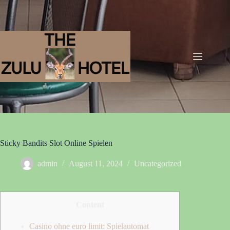
Sticky Bandits Slot Online Spielen
admin
August 11, 2024
Uncategorized
Content
Casino ohne euro limit: Spielautomat