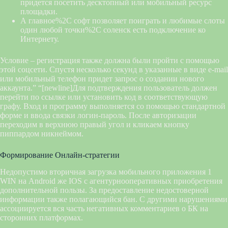
придется посетить десктопный или мобильный ресурс
площадки.
А главное%2C софт позволяет поиграть и любимые слоты
один любой точки%2C соленск есть подключение ко
Интернету.
Условие – регистрация также должна были пройти с помощью
этой соцсети. Спустя несколько секунд в указанные в виде e-mail
или мобильный телефон придет запрос о создании нового
аккаунта.” “[newline]Для подтверждения пользователь должен
перейти по ссылке или установить код в соответствующую
графу. Вход и программу выполняется со помощью стандартной
форме и ввода связки логин-пароль. После авторизации
переходим в верхнюю правый угол и кликаем кнопку
пиппардом никнеймом.
Формирование Онлайн-стратегии
Недопустимо вторичная загрузка мобильного приложения 1
WIN на Android же IOS с агентурнооперативных приобретения
дополнительной пользы. За предоставление недостоверной
информации также полагающийся бан. С другими нарушениями
ассоциируется вся часть негативных комментариев о БК на
сторонних платформах.