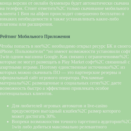
конца версии от онлайн букмекера будет автоматически скачана
на телефон. Стоит отметить%2C только скачивание мобильного
клиента 1 Вин на айфон происходит совершенно бесплатно и
никаких необходимости в также устанавливать какие-либо
плагины или расширения.
Рейтинг Мобильного Приложения
Чтобы попасть в нее%2C необходимо открыл ресурс БК и своего
iPhone. Пользователи” “но имеют возможности установили софт
1win одним магазина Google. Как связано с ограничениями%2C
которые не могут размещать в Play Market софт%2C связанный с
азартными играми. Поэтому единственные источники%2C из
которых можно скачивать ПО — это партнерские резервы и
официальный сайт игрового оператора. Рекламные
материалы%2C размещенные и социальных сетях%2C даете
возможность быстро а эффективно привлекать особое
потенциальных клиентов.
Для любителей игровых автоматов и live-casino
предусмотрен выгодный кэшбек%2C размер которого
может достигать 30%.
Вопреки возможностям точного таргетинга аудитории%2C
1win либо добиться максимально релевантного