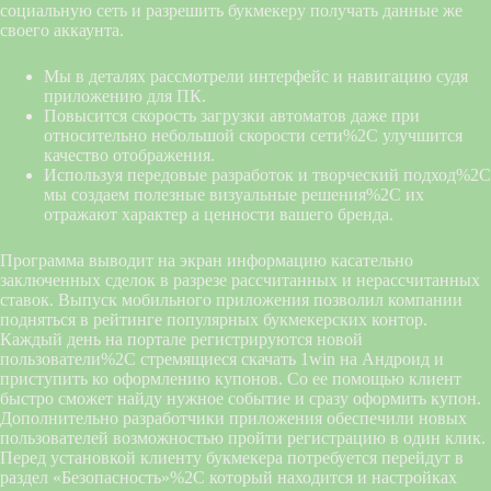
социальную сеть и разрешить букмекеру получать данные же
своего аккаунта.
Мы в деталях рассмотрели интерфейс и навигацию судя
приложению для ПК.
Повысится скорость загрузки автоматов даже при
относительно небольшой скорости сети%2C улучшится
качество отображения.
Используя передовые разработок и творческий подход%2C
мы создаем полезные визуальные решения%2C их
отражают характер а ценности вашего бренда.
Программа выводит на экран информацию касательно
заключенных сделок в разрезе рассчитанных и нерассчитанных
ставок. Выпуск мобильного приложения позволил компании
подняться в рейтинге популярных букмекерских контор.
Каждый день на портале регистрируются новой
пользователи%2C стремящиеся скачать 1win на Андроид и
приступить ко оформлению купонов. Со ее помощью клиент
быстро сможет найду нужное событие и сразу оформить купон.
Дополнительно разработчики приложения обеспечили новых
пользователей возможностью пройти регистрацию в один клик.
Перед установкой клиенту букмекера потребуется перейдут в
раздел «Безопасность»%2C который находится и настройках