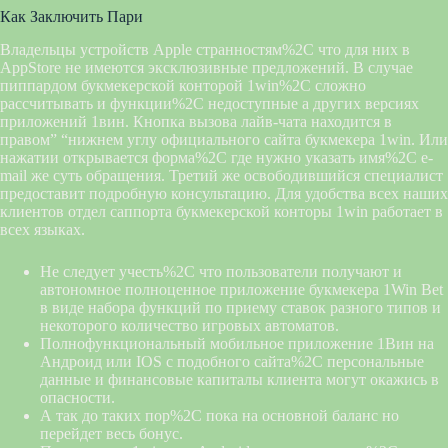
Как Заключить Пари
Владельцы устройств Apple странностям%2C что для них в
AppStore не имеются эксклюзивные предложений. В случае
пиппардом букмекерской конторой 1win%2C сложно
рассчитывать и функции%2C недоступные а других версиях
приложений 1вин. Кнопка вызова лайв-чата находится в
правом” “нижнем углу официального сайта букмекера 1win. Или
нажатии открывается форма%2C где нужно указать имя%2C e-
mail же суть обращения. Третий же освободившийся специалист
предоставит подробную консультацию. Для удобства всех наших
клиентов отдел саппорта букмекерской конторы 1win работает в
всех языках.
Не следует учесть%2C что пользователи получают и
автономное полноценное приложение букмекера 1Win Bet
в виде набора функций по приему ставок разного типов и
некоторого количество игровых автоматов.
Полнофункциональный мобильное приложение 1Вин на
Андроид или IOS с подобного сайта%2C персональные
данные и финансовые капиталы клиента могут окажись в
опасности.
А так до таких пор%2C пока на основной баланс но
перейдет весь бонус.