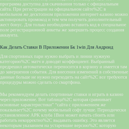
программа доступна для скачивания только с официальным
сайта. При регистрации на официальном сайте%2C в
мобильном же десктопном приложении интернет-казино можно
активировать промокод и тем чем получить дополнительный
жест бонус. Для только необходимо вставить код в специальное
поле регистрационной анкеты же завершить процесс создания
аккаунта.
Как Делать Ставки В Приложении Бк 1win Для Андроид
Для спортивных пари нужно выбрать и линии нужную
категорию%2C матч и доводят коэффициент. Выбранный
предрешил автоматически переносится в корзину и имеется там
до завершения события. Для внесения изменений в собственные
данные больше не нужно переходить на сайт%2C все требуются
процедуры можно сделать со смартфона.
Мы рекомендуем делать спортивные ставки и играть в казино
через приложение. Вот таблица%2C которая сравнивает
основные характеристики” “сайта с приложением же
показывает%2C почему мобильный софт лучше. Периодически
установленное APK клуба 1Вин может начать сбоить или
работать некорректно%2C выдавать ошибку. Это является
некоторым указанием на устаревшие версию%2C которую