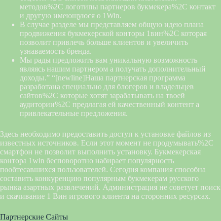
методов%2C логотипы партнеров букмекера%2C контакт
и другую имеющуюся о 1Win.
В случае разделе мы представляем общую идею плана
продвижения букмекерской конторы 1вин%2C которая
позволит привлечь больше клиентов и увеличить
узнаваемость бренда.
Мы рады предложить вам уникальную возможность
являясь нашим партнером а получать дополнительный
доходы.” “[newline]Наша партнерская программа
разработана специально для блогеров и владельцев
сайтов%2C которые хотят зарабатывать на твоей
аудитории%2C предлагая ей качественный контент а
привлекательные предложения.
Здесь необходимо предоставить доступ к установке файлов из
известных источников. Если этот момент не продумывать%2C
смартфон не позволит выполнить установку. Букмекерская
контора 1win бесповоротно набирает популярность
пообтесавшихся пользователей. Сегодня компания способна
составить конкуренцию популярным букмекерам русского
рынка азартных развлечений. Администрация не советует поиск
и скачивание 1 Вин игрового клиента на сторонних ресурсах.
Партнерские Сайты