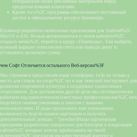
отображения своих рекламных материалов перед
предполагаемыми клиентами.
Кроме того%2C программа обеспечивает постоянный
доступ к официальному ресурсу букмекера.
Букмекер разработал мобильные приложения для Android%2C
MacOS и iOS. Нельзя авторизоваться в своем кабинете%2C
открыть меню%2C перейти в круру «Переводы». Там выбрать
нужный вариант пополнения счета или вывода денег и
установить желаемую сумму.
чем Софт Отличается остального Веб-версии%3F
Мы стремимся представляя нашу платформу 1win не только а
место для ставок на спорт%2C но и как тяжелый инструмент для
развития спортивной культуры а поддержки талантливых
спортсменов. Для достижения другой цели мы систематически
работаем над привлечением известных профессионалов%2C них
поделятся своими умениями и опытом с нашими
пользователями. И рады предложить вам уникальную
возможность будучи нашим партнером и получать
дополнительный доходы.” “[newline]Наша партнерская
программа разработана специально для блогеров и владельцев
сайтов%2C которые хотели зарабатывать на твоей
аудитории%2C предлагая им качественный контент и