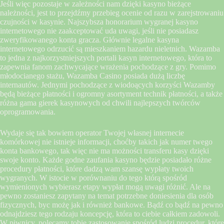
Jeśli więc pozostaje w zależności nam dzięki kasyno bieżące
należności, jest to przejdźmy przebieg ocenie od razu w zarejstrowaniu
czujności w kasynie. Najszybsza honorarium wygranej kasyno
internetowego nie zaakceptować uda uwagi, jeśli nie posiadasz
zweryfikowanego konta gracza. Głównie legalne kasyna
internetowego odrzucić są mieszkaniem hazardu nieletnich. Wazamba
to jedna z najkorzystniejszych portali kasyn internetowego, która to
zapewnia fanom zachwycające wrażenia pochodzące z gry. Pomimo
młodocianego stażu, Wazamba Casino posiada dużą liczbę
internautów. Jednymi pochodzące z wiodoących korzyści Wazamby
będą bieżące płatności i ogromny asortyment technik płatności, a także
różna gama gierek kasynowych od chwili najlepszych twórców
oprogramowania.
Wydaje się tak bowiem operator Twojej własnej internecie
komórkowej nie istnieje informacji, choćby takich jak numer twego
konta bankowego, tak więc nie ma możności transferu kasy dzięki
swoje konto. Każde godne zaufania kasyno będzie posiadało różne
procedury płatności, które dadzą wam szansę wypłaty twoich
wygranych. W istocie w porównaniu do tego którą spośród
wymienionych wybierasz etapy wypłat mogą uwagi różnić. Ale na
pewno zostaniesz zapytany na temat potrzebne doniesienia dla osób
fizycznych, byc możę jak i również bankowe. Bądź co bądź na pewno
odnajdziesz tego rodzaju koncepcję, która to ciebie całkiem zadowoli.
W piwnicy, polecamy tobie zastosowanie spośród ludzi procedur, które